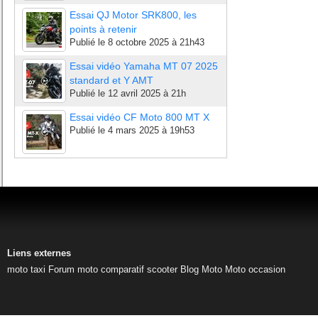
Essai QJ Motor SRK800, les
points à retenir
Publié le
8 octobre 2025 à 21h43
Essai vidéo Yamaha MT 07 2025
standard et Y AMT
Publié le
12 avril 2025 à 21h
Essai vidéo CF Moto 800 MT X
Publié le
4 mars 2025 à 19h53
Liens externes
moto taxi
Forum moto
comparatif scooter
Blog Moto
Moto occasion