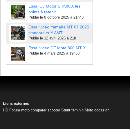
Essai QJ Motor SRK800, les
points à retenir
Publié le
8 octobre 2025 à 21h43
Essai vidéo Yamaha MT 07 2025
standard et Y AMT
Publié le
12 avril 2025 à 21h
Essai vidéo CF Moto 800 MT X
Publié le
4 mars 2025 à 19h53
Liens externes
HD
Forum moto
comparer scooter
Stunt féminin
Moto occasion