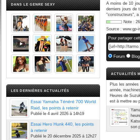
A moins de 10 jou
DANS LE GENRE SEXY
derniers jours de 
"constructeurs", a 
Note :
26
Source :
www.gp-i
Pour partager cet
Forum
Blog
ACTUALITÉS M
Plus les années 
année, machines 
LES DERNIÈRES ACTUALITÉS
Heures de Suzuka
est à mettre au pr
Essai Yamaha Ténéré 700 World
Raid, les points à retenir
Yamah
Publié le
4 avril 2026 à 14h19
heure
Katsu
Essai Hero Hunk 440, les points
son p
à retenir
Publié le
20 décembre 2025 à 12h27