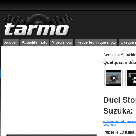
Accueil
Actualité moto
Video moto
Revue technique moto
Casque 
Accueil
>
Actualit
Quelques vidéos
Duel Sto
Suzuka: é
anthony delhalle
noriy
takahashi
Publié le
18 juille