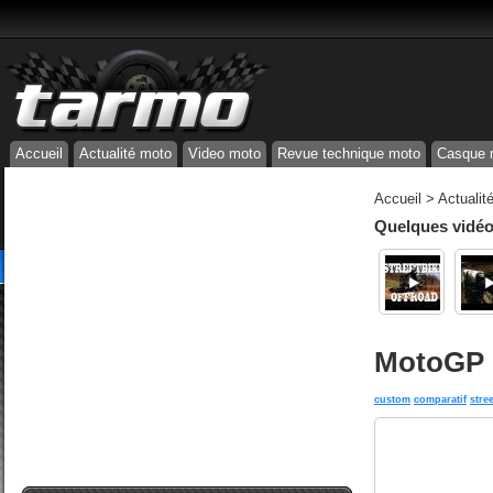
Accueil
Actualité moto
Video moto
Revue technique moto
Casque 
Accueil
>
Actualit
Quelques vidéos
MotoGP :
custom
comparatif
stree