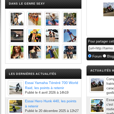
DANS LE GENRE SEXY
Pour partager cet
Forum
Blog
ACTUALITÉS M
LES DERNIÈRES ACTUALITÉS
Compa
Essai Yamaha Ténéré 700 World
fratr
Raid, les points à retenir
carac
Publié le
4 avril 2026 à 14h19
gonfl
Essai
Essai Hero Hunk 440, les points
c'est
à retenir
routi
Publié le
20 décembre 2025 à 12h27
quell