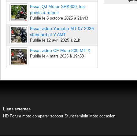
Essai QJ Motor SRK800, les
points à retenir
Publié le
8 octobre 2025 à 21h43
Essai vidéo Yamaha MT 07 2025
standard et Y AMT
Publié le
12 avril 2025 à 21h
Essai vidéo CF Moto 800 MT X
Publié le
4 mars 2025 à 19h53
Liens externes
HD
Forum moto
comparer scooter
Stunt féminin
Moto occasion