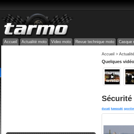
Accueil
Actualité moto
Video moto
Revue technique moto
Casque 
Accueil
>
Actualit
Quelques vidéos
Sécurité 
ducati
kawasaki
sportiv