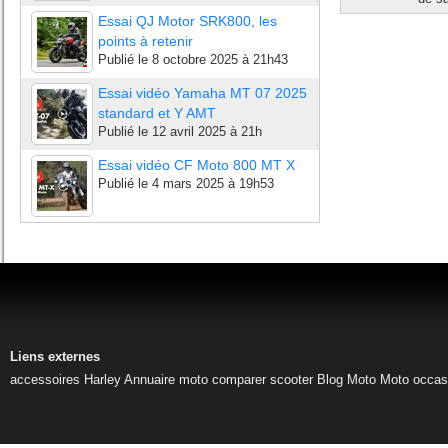
Essai QJ Motor SRK800, les
points à retenir
Publié le
8 octobre 2025 à 21h43
Essai vidéo Yamaha MT 07 2025
standard et Y AMT
Publié le
12 avril 2025 à 21h
Essai vidéo CF Moto 800 MT X
Publié le
4 mars 2025 à 19h53
Liens externes
accessoires Harley
Annuaire moto
comparer scooter
Blog Moto
Moto occas