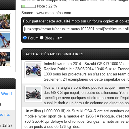
Note :
22
%
Source :
www.moto-infos.com
Pour partager cette actualité moto sur un forum copiez et collez
Forum
Blog / Html
ACTUALITÉS MOTO SIMILAIRES
IndexNews moto 2014 : Suzuki GSX-R 1000 Volt
Replica Publié le : 23/05/2014 10:46 Suzuki Fran
1000 sous les projecteurs en s'associant au team 
Seulement 24 exemplaires de cette superbike de rout
Nos amis anglais vont donc pouvoir acquérir une 
des GSX-S qui reçoit, en outre du silencieux Yoshi
 World
spécifique avec quelques stickers au nom de l'équi
aussi le droit à un écrou de colonne de direction po
9
Un million (1 000 000 !!!) de Suzuki GSX-R ont été vendues dep
points
modèle hyper sport de la marque en 1985 ! A l'époque, c'est to
750 GSX-R qui défraye la chronique. Songez, la moto arrive a
à 12h27
et un poids à sec de 176 kg -des...