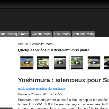
vue technique moto
Casque moto
Pneu moto
Annuaire moto
Accueil
>
Actualité moto
Quelques vidéos qui devraient vous plaire
Yoshimura : silencieux pour 
suzuki
roadster
superbike
bihr
yoshimura
Publié le
26 août 2015 à 19h58
Préparateur historiquement associé à Suzuki depuis les année
la Suzuki GSX-S 1000. Le roadster reçoit un silencieux R-11
carbone, et enveloppe inox, titane, titane bleu, ou " Metal Magic 