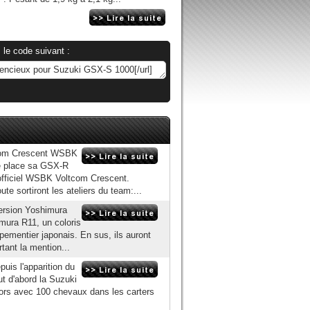
 le code suivant :
com Crescent WSBK
ce place sa GSX-R
officiel WSBK Voltcom Crescent.
e sortiront les ateliers du team:...
version Yoshimura
mura R11, un coloris
pementier japonais. En sus, ils auront
rtant la mention...
uis l'apparition du
ut d'abord la Suzuki
lors avec 100 chevaux dans les carters