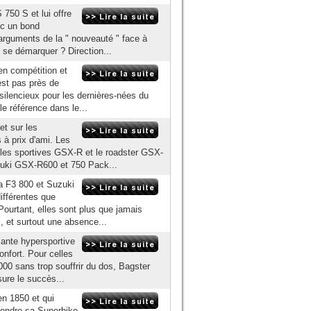
50 S et lui offre
ec un bond
s arguments de la " nouveauté " face à
 se démarquer ? Direction...
en compétition et
est pas près de
silencieux pour les dernières-nées du
e référence dans le...
et sur les
à prix d'ami. Les
, les sportives GSX-R et le roadster GSX-
zuki GSX-R600 et 750 Pack...
a F3 800 et Suzuki
ifférentes que
 Pourtant, elles sont plus que jamais
 et surtout une absence...
sante hypersportive
onfort. Pour celles
000 sans trop souffrir du dos, Bagster
sure le succès...
en 1850 et qui
fondre sa Superbike