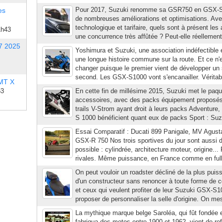
Pour 2017, Suzuki renomme sa GSR750 en GSX-S 7
es
de nombreuses améliorations et optimisations. Av
technologique et tarifaire, quels sont à présent le
1h43
une concurrence très affûtée ? Peut-elle réellement
7 2025
Yoshimura et Suzuki, une association indéfectible 
une longue histoire commune sur la route. Et ce n'
changer puisque le premier vient de développer un 
second. Les GSX-S1000 vont s'encanailler. Véritabl
 MT X
53
En cette fin de millésime 2015, Suzuki met le paqu
accessoires, avec des packs équipement proposés 
trails V-Strom ayant droit à leurs packs Adventure
S 1000 bénéficient quant eux de packs Sport : Su
Essai Comparatif : Ducati 899 Panigale, MV Agust
GSX-R 750 Nos trois sportives du jour sont aussi d
possible : cylindrée, architecture moteur, origine...
rivales. Même puissance, en France comme en full,
On peut vouloir un roadster décliné de la plus puis
d'un constructeur sans renoncer à toute forme de c
et ceux qui veulent profiter de leur Suzuki GSX-S1
proposer de personnaliser la selle d'origine. On me
La mythique marque belge Saroléa, qui fût fondée 
fabriqua des motos entre 1900 et 1962, vient de re