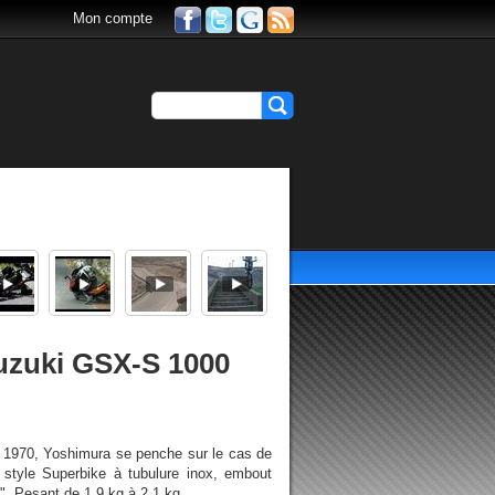
Mon compte
Suzuki GSX-S 1000
s 1970, Yoshimura se penche sur le cas de
 style Superbike à tubulure inox, embout
". Pesant de 1,9 kg à 2,1 kg...