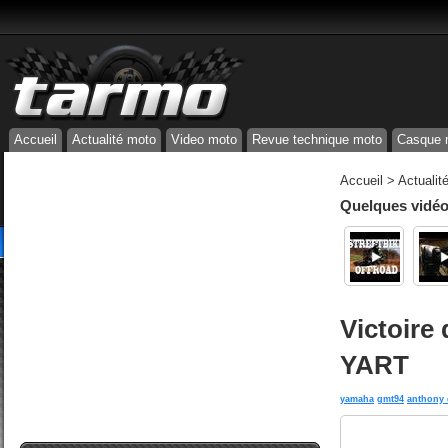
Accueil
Actualité moto
Video moto
Revue technique moto
Casque 
Accueil
>
Actualit
Quelques vidéos
Victoire
YART
yamaha
gmt94
anthony 