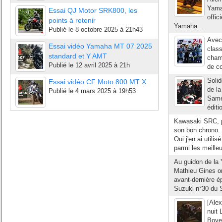
Yama
Essai QJ Motor SRK800, les
offic
points à retenir
Yamaha...
Publié le
8 octobre 2025 à 21h43
Avec 
Essai vidéo Yamaha MT 07 2025
class
standard et Y AMT
cham
Publié le
12 avril 2025 à 21h
de c
Solid
Essai vidéo CF Moto 800 MT X
de l
Publié le
4 mars 2025 à 19h53
Samed
éditi
Kawasaki SRC, pr
son bon chrono. 
Oui j'en ai utili
parmi les meilleu
Au guidon de la
Mathieu Gines on
avant-dernière 
Suzuki n°30 du S
[Alex
nuit 
Boyer