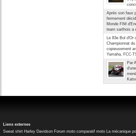
concu
Après son faux p
fermement décid
Monde FIM d'Endu
team sarthois a r
Le 83e Bol d'Or 
Championnat du
copieusement arr
Yamaha, FCC-TS
Par A
d'un
mené
Kats
Liens externes
Sweat shirt Harley Davidson
Forum moto
comparatif moto
La mécanique pou