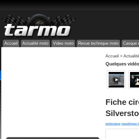
Accueil
Actualité moto
Video moto
Revue technique moto
Casque 
Accueil
>
Actualit
Quelques vidéos
Fiche ci
Silverst
endurance
republique 