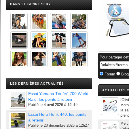
DANS LE GENRE SEXY
Pour partager cet
Forum
Blog
LES DERNIÈRES ACTUALITÉS
ACTUALITÉS M
Essai Yamaha Ténéré 700 World
Raid, les points à retenir
[Oliv
Publié le
4 avril 2026 à 14h19
Moto
la s
Essai Hero Hunk 440, les points
prend
à retenir
Merc
Publié le
20 décembre 2025 à 12h27
s'ét