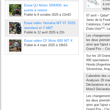
à son
Essai QJ Motor SRK800, les
aujou
points à retenir
Publié le
8 octobre 2025 à 21h43
07 avril – Qatar
Jerez de la Fron
Essai vidéo Yamaha MT 07 2025
Catalunya, Catal
standard et Y AMT
Etats-Unis***, L
Publié le
12 avril 2025 à 21h
Les changements
les deux premièr
Essai vidéo CF Moto 800 MT X
ainsi que l'ajout
Publié le
4 mars 2025 à 19h53
Grand Prix – Circu
Sur les 18 Grand
000 spectateurs 
Hondo (Argentine
Silverstone, Ara
Calendrier des 
Analyses 29 mar
Déclarations et 
Moto3 Déclaratio
Les changements
les deux premièr
ainsi que l'ajout
Grand Prix - Circu