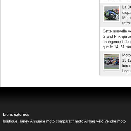
La D
dispa
Moto 
retro
Cette nouvelle ve
Grand Prix qui au
changement de dat
que le 14. 31 ma
Moto
13:19
lieu 
Lagun
Liens externes
boutique Harley
Annuaire moto
comparatif moto
Airbag vélo
Vendre moto