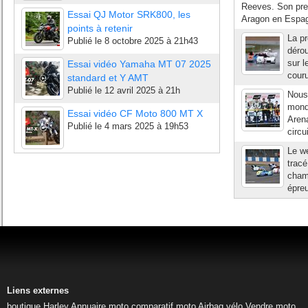
Reeves. Son prem
Essai QJ Motor SRK800, les
Aragon en Espag
points à retenir
La p
Publié le
8 octobre 2025 à 21h43
dérou
sur l
Essai vidéo Yamaha MT 07 2025
cour
standard et Y AMT
Publié le
12 avril 2025 à 21h
Nous
monde
Essai vidéo CF Moto 800 MT X
Arena
Publié le
4 mars 2025 à 19h53
circu
Le we
tracé
cham
épre
Liens externes
boutique Harley
Annuaire moto
comparatif moto
Airbag vélo
Vendre moto