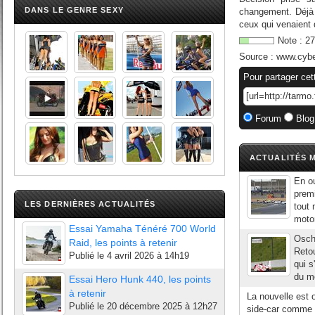
DANS LE GENRE SEXY
changement. Déjà 
ceux qui venaient 
Note :
27
Source :
www.cyb
Pour partager cet
Forum
Blog
ACTUALITÉS M
En ou
prem
LES DERNIÈRES ACTUALITÉS
tout 
motor
Essai Yamaha Ténéré 700 World
Osche
Raid, les points à retenir
Reto
Publié le
4 avril 2026 à 14h19
qui 
du mo
Essai Hero Hunk 440, les points
à retenir
La nouvelle est o
Publié le
20 décembre 2025 à 12h27
side-car comme 