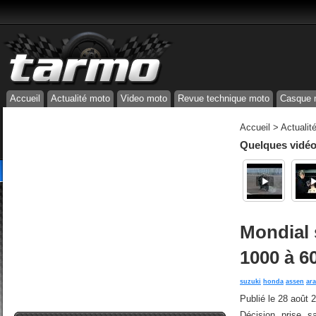
Accueil
Actualité moto
Video moto
Revue technique moto
Casque 
Accueil
>
Actualit
Quelques vidéos
Mondial 
1000 à 6
suzuki
honda
assen
ar
Publié le
28 août 
Décision prise s