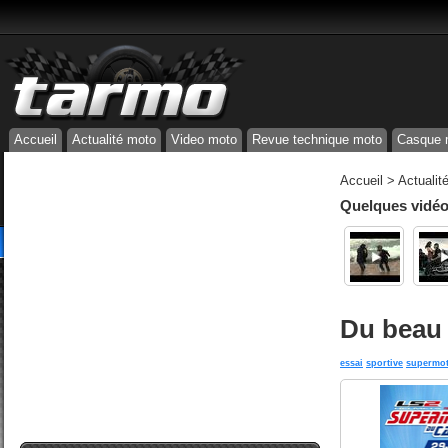
Accueil
Actualité moto
Video moto
Revue technique moto
Casque 
Accueil
>
Actualit
Quelques vidéos
Du beau 
essai
sportive
supermo