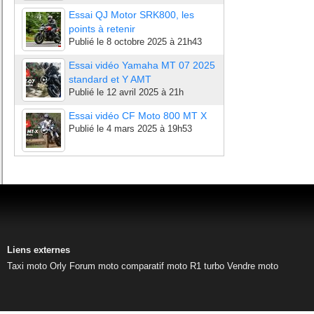
Essai QJ Motor SRK800, les
points à retenir
Publié le
8 octobre 2025 à 21h43
Essai vidéo Yamaha MT 07 2025
standard et Y AMT
Publié le
12 avril 2025 à 21h
Essai vidéo CF Moto 800 MT X
Publié le
4 mars 2025 à 19h53
Liens externes
Taxi moto Orly
Forum moto
comparatif moto
R1 turbo
Vendre moto