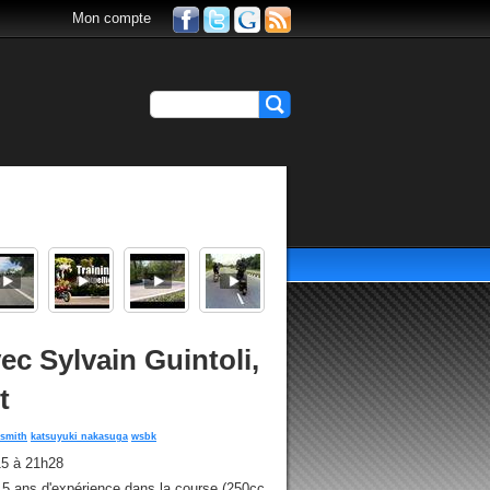
Mon compte
c Sylvain Guintoli,
t
 smith
katsuyuki nakasuga
wsbk
15 à 21h28
 15 ans d'expérience dans la course (250cc,