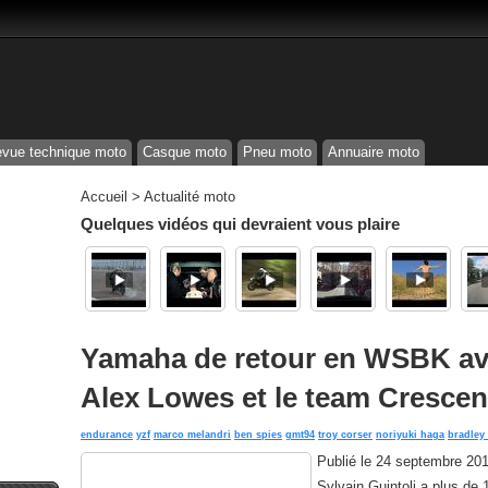
vue technique moto
Casque moto
Pneu moto
Annuaire moto
Accueil
>
Actualité moto
Quelques vidéos qui devraient vous plaire
Yamaha de retour en WSBK ave
Alex Lowes et le team Crescen
endurance
yzf
marco melandri
ben spies
gmt94
troy corser
noriyuki haga
bradley
Publié le
24 septembre 20
Sylvain Guintoli a plus de