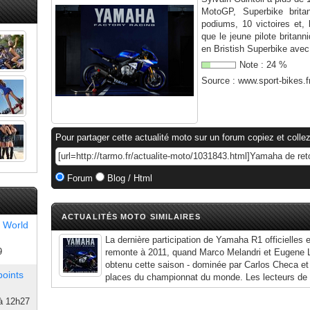
MotoGP, Superbike brita
podiums, 10 victoires et, 
que le jeune pilote britan
en Bristish Superbike avec.
Note :
24
%
Source :
www.sport-bikes.f
Pour partager cette actualité moto sur un forum copiez et collez
Forum
Blog / Html
ACTUALITÉS MOTO SIMILAIRES
 World
La dernière participation de Yamaha R1 officielles
9
remonte à 2011, quand Marco Melandri et Eugene L
obtenu cette saison - dominée par Carlos Checa et
points
places du championnat du monde. Les lecteurs de
à 12h27