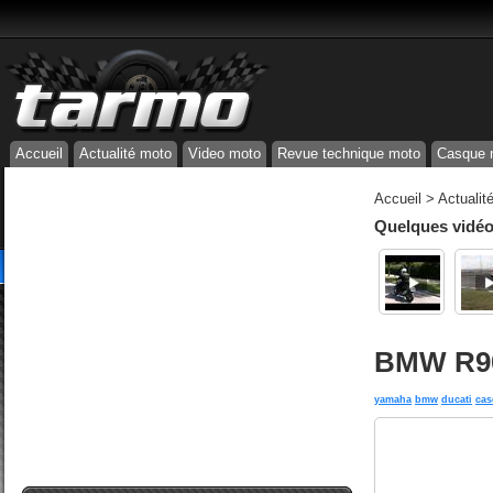
Accueil
Actualité moto
Video moto
Revue technique moto
Casque 
Accueil
>
Actualit
Quelques vidéos
BMW R90/
yamaha
bmw
ducati
cas