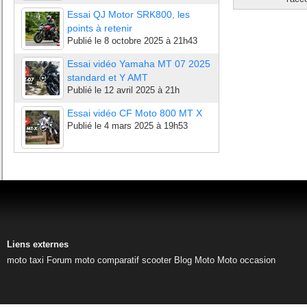
Essai QJ Motor SRK800, les
points à retenir
Publié le
8 octobre 2025 à 21h43
Essai vidéo Yamaha MT 07 2025
standard et Y AMT
Publié le
12 avril 2025 à 21h
Essai vidéo CF Moto 800 MT X
Publié le
4 mars 2025 à 19h53
Liens externes
moto taxi
Forum moto
comparatif scooter
Blog Moto
Moto occasion