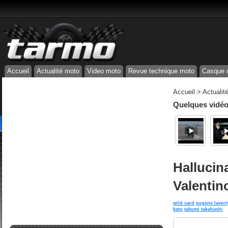
Accueil
Actualité moto
Video moto
Revue technique moto
Casque 
Accueil
>
Actualit
Quelques vidéos
Hallucin
Valentin
wild card
eugene lavert
kato
takumi takahashi