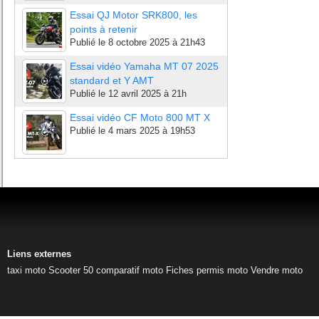
Essai QJ Motor SRK800, les
points à retenir
Publié le
8 octobre 2025 à 21h43
Essai vidéo Yamaha MT 07 2025
standard et Y AMT
Publié le
12 avril 2025 à 21h
Essai vidéo CF Moto 800 MT X
Publié le
4 mars 2025 à 19h53
Liens externes
taxi moto
Scooter 50
comparatif moto
Fiches permis moto
Vendre moto