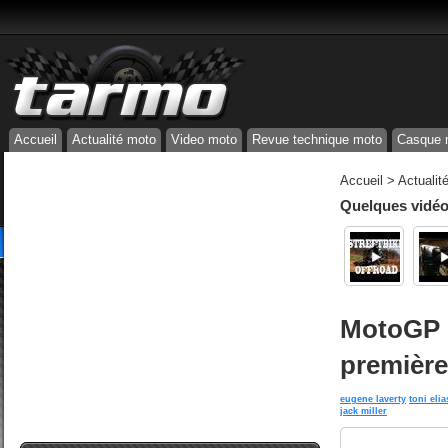
Accueil
Actualité moto
Video moto
Revue technique moto
Casque 
Accueil
>
Actualit
Quelques vidéos
MotoGP Q
première
eugene laverty
toni elia
jack miller