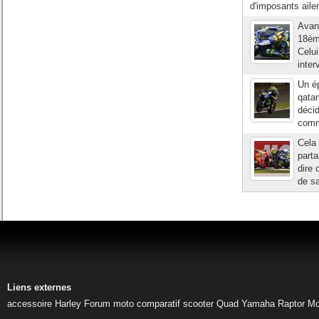
d'imposants ailer
Avan
18ème
Celui
inter
Un ép
qatar
décid
comm
Cela 
parta
dire 
de sa
Liens externes
accessoire Harley
Forum moto
comparatif scooter
Quad Yamaha Raptor
Mo