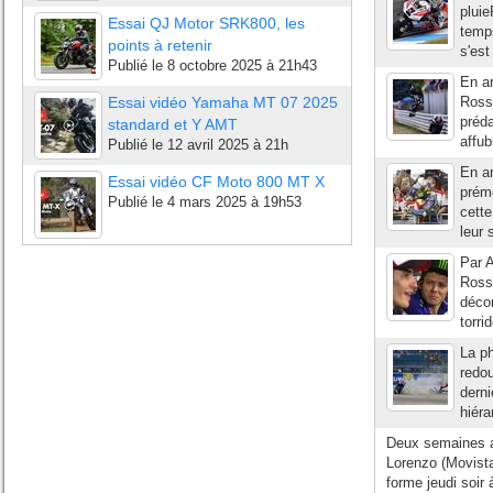
pluie
Essai QJ Motor SRK800, les
temps
points à retenir
s'est
Publié le
8 octobre 2025 à 21h43
En ar
Essai vidéo Yamaha MT 07 2025
Rossi
préd
standard et Y AMT
affub
Publié le
12 avril 2025 à 21h
En ar
Essai vidéo CF Moto 800 MT X
prémo
Publié le
4 mars 2025 à 19h53
cette
leur 
Par A
Rossi
décor
torri
La ph
redou
derni
hiéra
Deux semaines ap
Lorenzo (Movist
forme jeudi soi