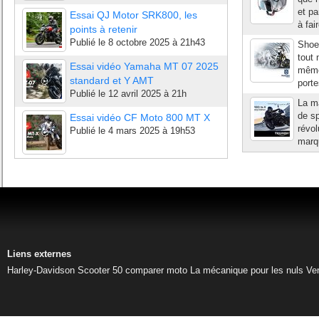
et pa
Essai QJ Motor SRK800, les
à fai
points à retenir
Publié le
8 octobre 2025 à 21h43
Shoei
tout 
Essai vidéo Yamaha MT 07 2025
même 
standard et Y AMT
porte
Publié le
12 avril 2025 à 21h
La m
de sp
Essai vidéo CF Moto 800 MT X
révol
Publié le
4 mars 2025 à 19h53
marqu
Liens externes
Harley-Davidson
Scooter 50
comparer moto
La mécanique pour les nuls
Ve