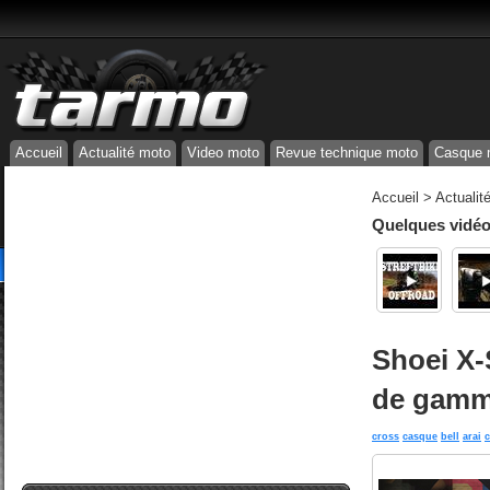
Accueil
Actualité moto
Video moto
Revue technique moto
Casque 
Accueil
>
Actualit
Quelques vidéos
Shoei X-
de gamm
cross
casque
bell
arai