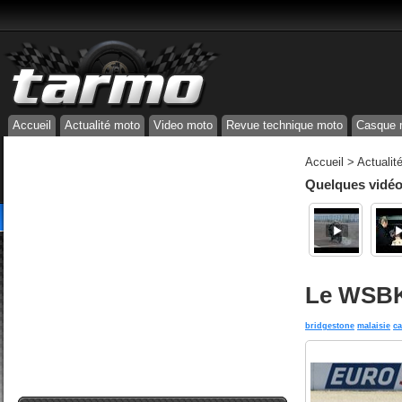
Accueil
Actualité moto
Video moto
Revue technique moto
Casque 
Accueil
>
Actualit
Quelques vidéos
Le WSBK 
bridgestone
malaisie
ca