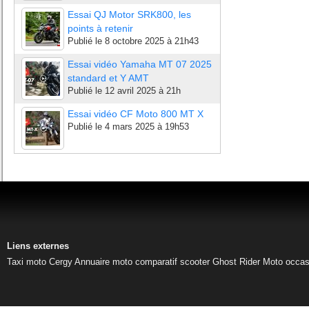
Essai QJ Motor SRK800, les
points à retenir
Publié le
8 octobre 2025 à 21h43
Essai vidéo Yamaha MT 07 2025
standard et Y AMT
Publié le
12 avril 2025 à 21h
Essai vidéo CF Moto 800 MT X
Publié le
4 mars 2025 à 19h53
Liens externes
Taxi moto Cergy
Annuaire moto
comparatif scooter
Ghost Rider
Moto occas