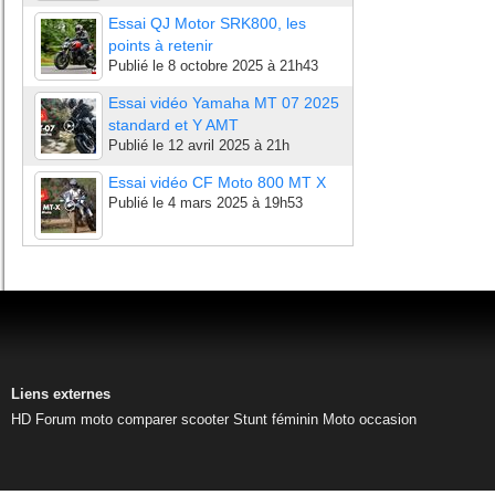
Essai QJ Motor SRK800, les
points à retenir
Publié le
8 octobre 2025 à 21h43
Essai vidéo Yamaha MT 07 2025
standard et Y AMT
Publié le
12 avril 2025 à 21h
Essai vidéo CF Moto 800 MT X
Publié le
4 mars 2025 à 19h53
Liens externes
HD
Forum moto
comparer scooter
Stunt féminin
Moto occasion