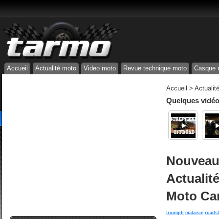
Accueil
Actualité moto
Video moto
Revue technique moto
Casque 
Accueil
>
Actualit
Quelques vidéos
Nouveaut
Actualit
Moto Ca
triumph
malaisie
roadst