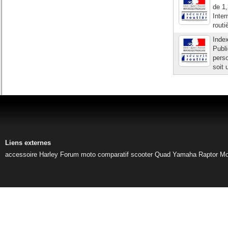
de 1,
Inter
routi
Index
Publi
perso
soit 
Liens externes
accessoire Harley
Forum moto
comparatif scooter
Quad Yamaha Raptor
Mo