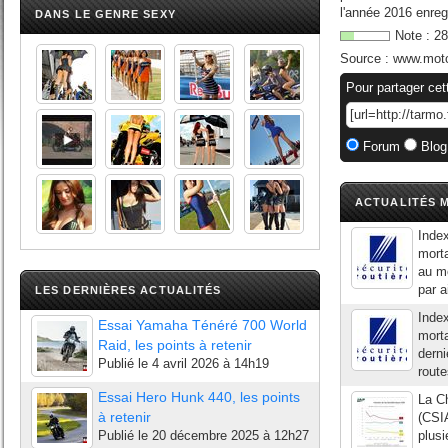
l'année 2016 enreg
DANS LE GENRE SEXY
Note :
28
Source :
www.moto
Pour partager cet
Forum
Blog
ACTUALITÉS M
Index
morta
au mo
par a
LES DERNIÈRES ACTUALITÉS
Index
Essai Yamaha Ténéré 700 World
morta
Raid, les points à retenir
derni
Publié le
4 avril 2026 à 14h19
route
Essai Hero Hunk 440, les points
La Ch
à retenir
(CSIA
Publié le
20 décembre 2025 à 12h27
plusi