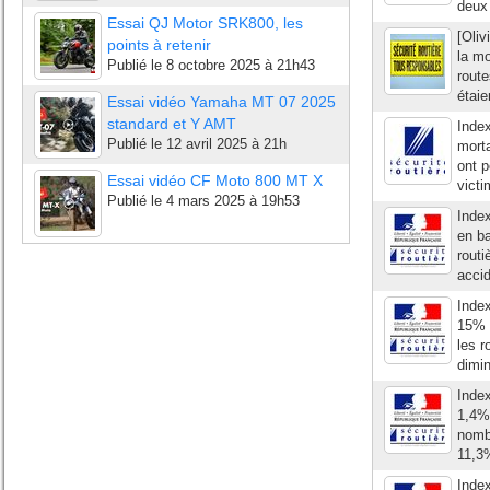
deux 
Essai QJ Motor SRK800, les
[Oliv
points à retenir
la mo
Publié le
8 octobre 2025 à 21h43
route
étaie
Essai vidéo Yamaha MT 07 2025
standard et Y AMT
Index
Publié le
12 avril 2025 à 21h
morta
ont p
Essai vidéo CF Moto 800 MT X
victi
Publié le
4 mars 2025 à 19h53
Index
en ba
routi
accid
Index
15% P
les 
dimin
Index
1,4% 
nomb
11,3%
Index