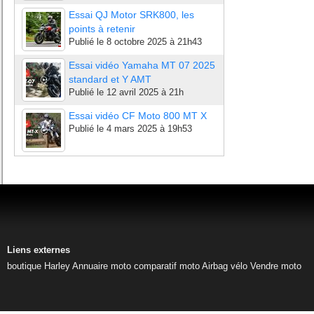
Essai QJ Motor SRK800, les
points à retenir
Publié le
8 octobre 2025 à 21h43
Essai vidéo Yamaha MT 07 2025
standard et Y AMT
Publié le
12 avril 2025 à 21h
Essai vidéo CF Moto 800 MT X
Publié le
4 mars 2025 à 19h53
Liens externes
boutique Harley
Annuaire moto
comparatif moto
Airbag vélo
Vendre moto