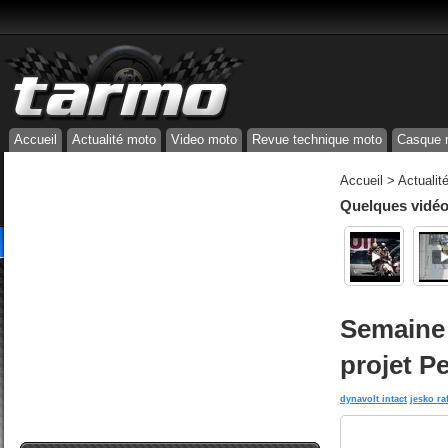
Accueil
Actualité moto
Video moto
Revue technique moto
Casque 
Accueil
>
Actualit
Quelques vidéos
Semaine 
projet P
dynavolt intact
jesko ra