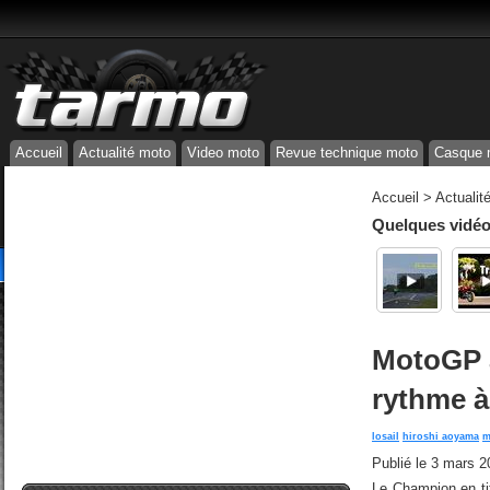
Accueil
Actualité moto
Video moto
Revue technique moto
Casque 
Accueil
>
Actualit
Quelques vidéos
MotoGP a
rythme à
losail
hiroshi aoyama
m
Publié le
3 mars 2
Le Champion en tit