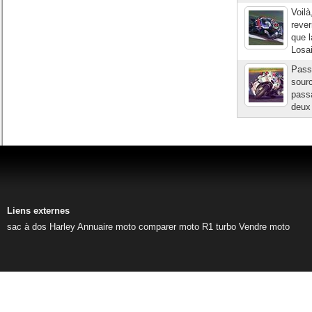
Voilà
rever
que l
Losai
Pass
sourc
passa
deux 
Liens externes
sac à dos Harley
Annuaire moto
comparer moto
R1 turbo
Vendre moto