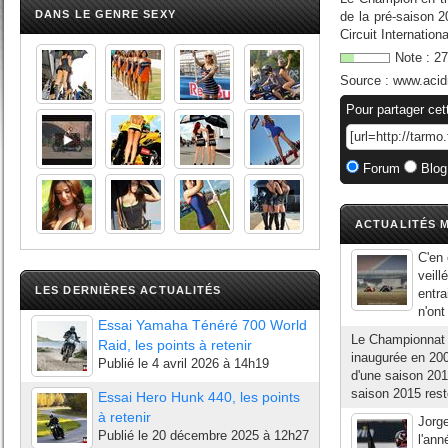
DANS LE GENRE SEXY
de la pré-saison 
Circuit Internatio
Note :
27
Source :
www.acid
Pour partager cet
Forum
Blog
ACTUALITÉS M
C'en 
veill
LES DERNIÈRES ACTUALITÉS
entra
n'ont
Essai Yamaha Ténéré 700 World
Le Championnat
Raid, les points à retenir
inaugurée en 200
Publié le
4 avril 2026 à 14h19
d'une saison 20
saison 2015 rest
Essai Hero Hunk 440, les points
à retenir
Jorge
Publié le
20 décembre 2025 à 12h27
l'an