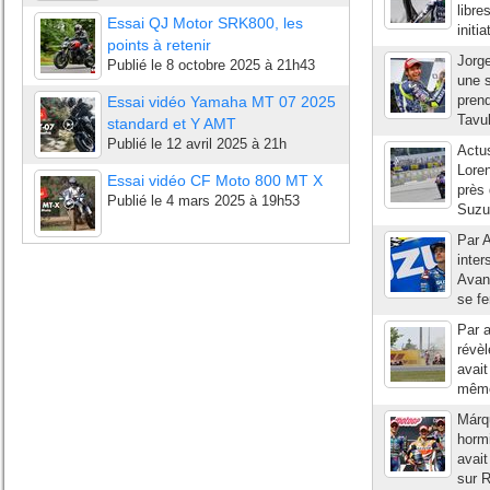
libre
Essai QJ Motor SRK800, les
initi
points à retenir
Jorge
Publié le
8 octobre 2025 à 21h43
une s
pren
Essai vidéo Yamaha MT 07 2025
Tavul
standard et Y AMT
Publié le
12 avril 2025 à 21h
Actu
Loren
Essai vidéo CF Moto 800 MT X
près 
Publié le
4 mars 2025 à 19h53
Suzuk
Par A
inte
Avant
se fe
Par a
révè
avait
même 
Márq
hormi
avait
sur R