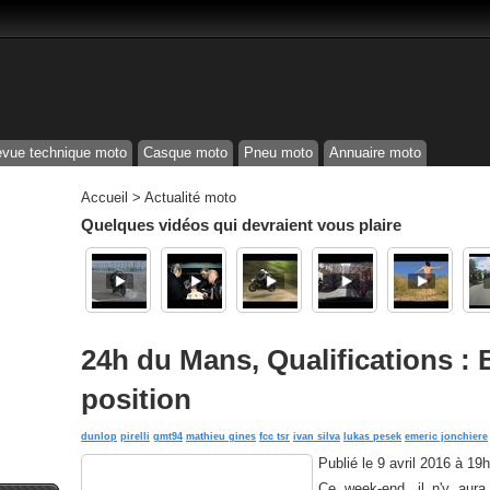
vue technique moto
Casque moto
Pneu moto
Annuaire moto
Accueil
>
Actualité moto
Quelques vidéos qui devraient vous plaire
24h du Mans, Qualifications :
position
dunlop
pirelli
gmt94
mathieu gines
fcc tsr
ivan silva
lukas pesek
emeric jonchiere
Publié le
9 avril 2016 à 19
Ce week-end, il n'y aur