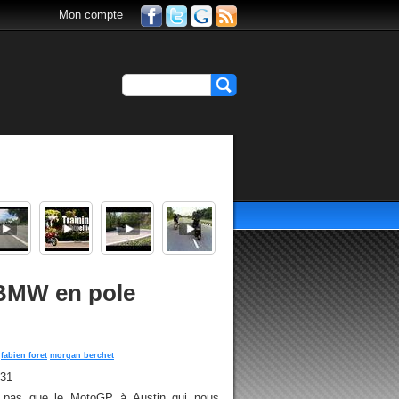
Mon compte
 BMW en pole
fabien foret
morgan berchet
h31
a pas que le MotoGP à Austin qui nous