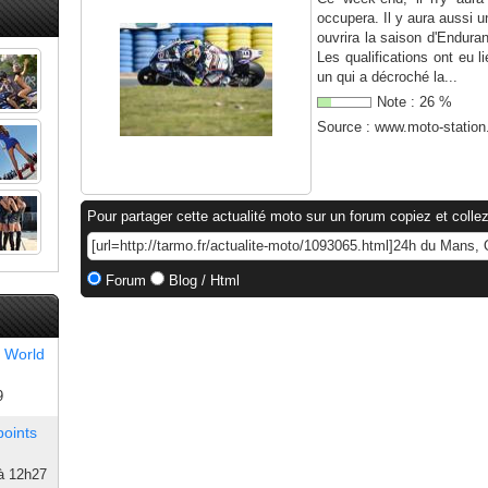
occupera. Il y aura aussi 
ouvrira la saison d'Enduran
Les qualifications ont eu 
un qui a décroché la...
Note :
26
%
Source :
www.moto-statio
Pour partager cette actualité moto sur un forum copiez et collez
Forum
Blog / Html
 World
9
points
à 12h27