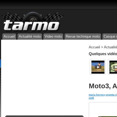
Accueil
Actualité moto
Video moto
Revue technique moto
Casque 
Accueil
>
Actualit
Quelques vidéos
Moto3, Au
maria herrera
ongetta r
oettl