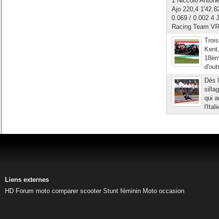
1 Niccolò Antone
Ajo 220,4 1'42.8
0.069 / 0.002 4 
Racing Team VR4
Trois
Kent,
18ème
d'out
Dès l
silla
qui a
l'Ita
Liens externes
HD
Forum moto
comparer scooter
Stunt féminin
Moto occasion