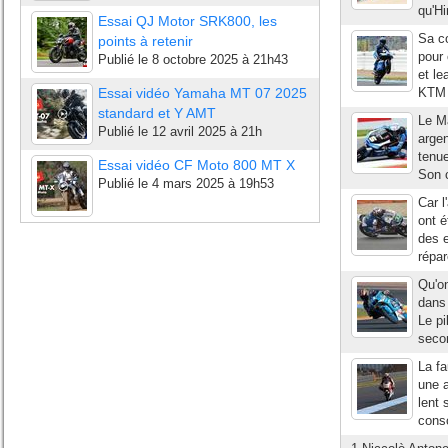
qu'Hi
Essai QJ Motor SRK800, les
Sa co
points à retenir
pour
Publié le
8 octobre 2025 à 21h43
et le
Essai vidéo Yamaha MT 07 2025
KTM 
standard et Y AMT
Le Ma
Publié le
12 avril 2025 à 21h
argen
tenue
Essai vidéo CF Moto 800 MT X
Son c
Publié le
4 mars 2025 à 19h53
Car 
ont é
des e
répar
Qu'on
dans 
Le p
secon
La fa
une a
lent 
conso