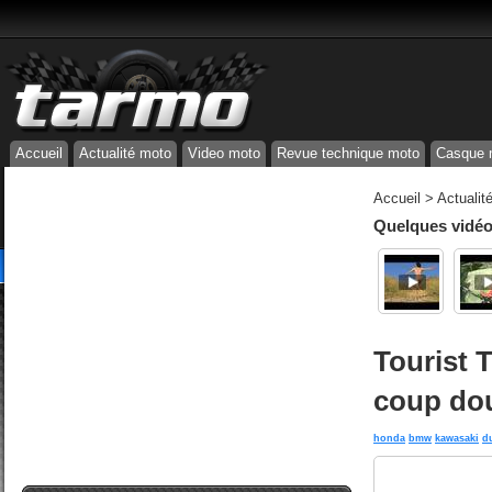
Accueil
Actualité moto
Video moto
Revue technique moto
Casque 
Accueil
>
Actualit
Quelques vidéos
Tourist 
coup dou
honda
bmw
kawasaki
d