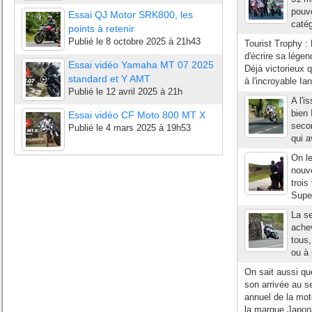
pouvo
Essai QJ Motor SRK800, les
catég
points à retenir
Publié le
8 octobre 2025 à 21h43
Tourist Trophy 
d'écrire sa lége
Essai vidéo Yamaha MT 07 2025
Déjà victorieux q
standard et Y AMT
à l'incroyable Ia
Publié le
12 avril 2025 à 21h
A l'i
bien 
Essai vidéo CF Moto 800 MT X
seco
Publié le
4 mars 2025 à 19h53
qui a
On le
nouv
trois
Super
La se
achev
tous,
ou à 
On sait aussi qu
son arrivée au s
annuel de la mot
la marque Japonai