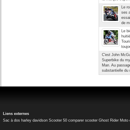
Le ro
ses a
essai
de mo
Le b
huiti
Touri
toujo
C'est John McGui
Superbike du myt
Man. Au passage,
substantielle du
Liens externes
Sac à dos harley davidson
Scooter 50
comparer scooter
Ghost Rider
Moto 