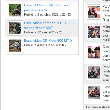
Essai QJ Motor SRK800, les
Par A
points à retenir
c'est
Publié le
8 octobre 2025 à 21h43
n'éta
Ring 
Essai vidéo Yamaha MT 07 2025
Márq
standard et Y AMT
hormi
Publié le
12 avril 2025 à 21h
avait
sur R
Essai vidéo CF Moto 800 MT X
Publié le
4 mars 2025 à 19h53
C'est
conqu
donné
serva
Par A
rende
d'As
sous
C'est
qui a
parce
contr
Le premier des t