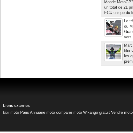
Monde MotoGP™ 2
un total de 21 pi
ECU unique du M
La tr
du Mo
Grand
vers 
Marc
filer
les q
premi
Liens externes
taxi moto Paris
Annuaire moto
comparer moto
Wikango gratuit
Vendre moto