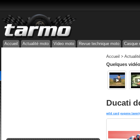
Accueil
Actualité moto
Video moto
Revue technique moto
Casque 
Accueil
>
Actualit
Quelques vidéos
Ducati d
wild card
eugene lavert