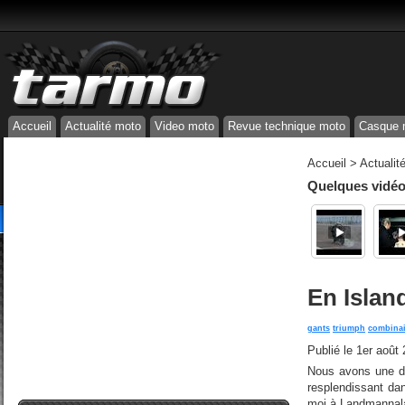
Accueil
Actualité moto
Video moto
Revue technique moto
Casque 
Accueil
>
Actualit
Quelques vidéos
En Islan
gants
triumph
combina
Publié le
1er août
Nous avons une déc
resplendissant dan
moi à Landmannalaug