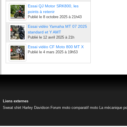
Essai QJ Motor SRK800, les
points à retenir
Publié le
8 octobre 2025 à 21h43
Essai vidéo Yamaha MT 07 2025
standard et Y AMT
Publié le
12 avril 2025 à 21h
Essai vidéo CF Moto 800 MT X
Publié le
4 mars 2025 à 19h53
Liens externes
Sweat shirt Harley Davidson
Forum moto
comparatif moto
La mécanique pou