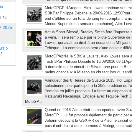
es
MotoGPGP d'Aragon : Alex Lowes continue son m
SBKPar Philippe Debarle le 20/09/2016 12:50Pour 
1h43
end d'affilée sur un total de cinq (en comptant la
Monde Superbike la semaine prochaine), Alex Lowes
7 2025
Actus Sport Blessé, Bradley Smith fera l'impasse 
à venir. Il sera remplacé par le pilote Superbike de
Lowes, qui avait eu droit à un essai de la M1 jaun
Tchèque ! La combinaison sera d'une couleur différe
 MT X
53
MotoGPAprès le SBK à Lausitz, Alex Lowes sera 
Tech 3Par Philippe Debarle le 13/09/2016 09:11Ap
à domicile sur le circuit de Silverstone pour le Bri
moins chanceux à Misano en chutant lors du septièm
Vainqueur des 8 Heures de Suzuka 2015, Pol Espa
sélectionné pour participer à la 39ème édition de l
Yamaha en juillet prochain. La firme au diapason a
Katsuyuki Nakasuga. Engagé avec l'équipe Tech 3 
MotoGP...
Quand en 2016 Zarco était en pourparlers avec Su
MotoGP, il lui fut proposé également de participer
Johann découvrit la GSX-RR de GP sur le circuit de
puis il eut droit à deux journées à Motegi, un circuit 