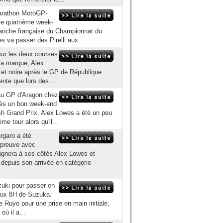
arathon MotoGP-
le quatrième week-
 manche française du Championnat du
 va passer des Pirelli aux...
sur les deux courses
 la marque, Alex
e et noire après le GP de République
nte que lors des...
au GP d'Aragon chez
rès un bon week-end
tish Grand Prix, Alex Lowes a été un peu
e tour alors qu'il...
rgaro a été
'épreuve avec
lignera à ses côtés Alex Lowes et
depuis son arrivée en catégorie
zuki pour passer en
 aux 8H de Suzuka.
 Ruyo pour une prise en main initiale,
où il a...