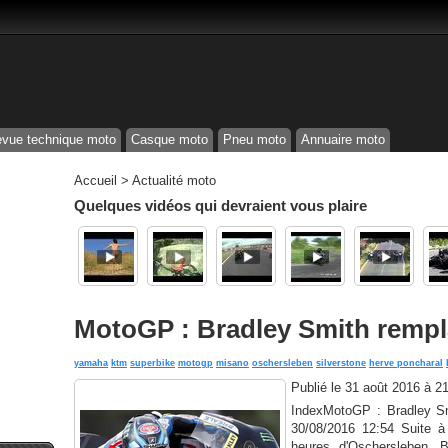
vue technique moto
Casque moto
Pneu moto
Annuaire moto
Accueil
>
Actualité moto
Quelques vidéos qui devraient vous plaire
MotoGP : Bradley Smith rempl
yamaha
ktm
superbike
motogp
misano
oschersleben
silverstone
herve poncharal
Publié le
31 août 2016 à 2
IndexMotoGP : Bradley Sm
30/08/2016 12:54 Suite à
heures d'Oschersleben, B