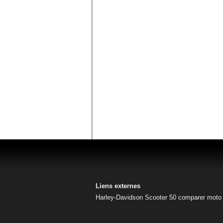
Liens externes
Harley-Davidson
Scooter 50
comparer moto