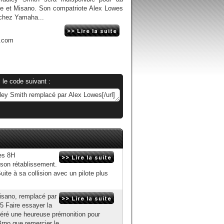
ne et Misano. Son compatriote Alex Lowes
 chez Yamaha...
n.com
 le code suivant :
des 8H
 son rétablissement.
ite à sa collision avec un pilote plus
isano, remplacé par
5 Faire essayer la
ré une heureuse prémonition pour
no que remercier le...