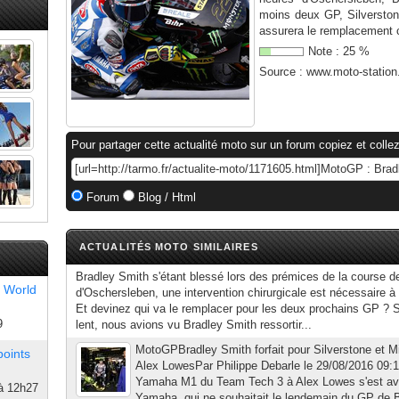
moins deux GP, Silversto
assurera le remplacement
Note :
25
%
Source :
www.moto-statio
Pour partager cette actualité moto sur un forum copiez et collez
Forum
Blog / Html
ACTUALITÉS MOTO SIMILAIRES
Bradley Smith s'étant blessé lors des prémices de la course 
 World
d'Oschersleben, une intervention chirurgicale est nécessaire à
Et devinez qui va le remplacer pour les deux prochains GP ? Su
9
lent, nous avions vu Bradley Smith ressortir...
MotoGPBradley Smith forfait pour Silverstone et M
points
Alex LowesPar Philippe Debarle le 29/08/2016 09:1
Yamaha M1 du Team Tech 3 à Alex Lowes s'est avé
à 12h27
Yamaha, qui ne souhaitait le lendemain du GP de Br