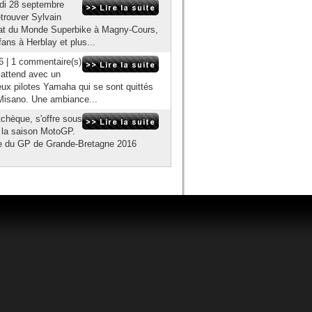
edi 28 septembre
trouver Sylvain
nat du Monde Superbike à Magny-Cours,
ns à Herblay et plus...
6 | 1 commentaire(s)
 attend avec un
x pilotes Yamaha qui se sont quittés
 Misano. Une ambiance...
tchèque, s'offre sous
e la saison MotoGP.
ace du GP de Grande-Bretagne 2016