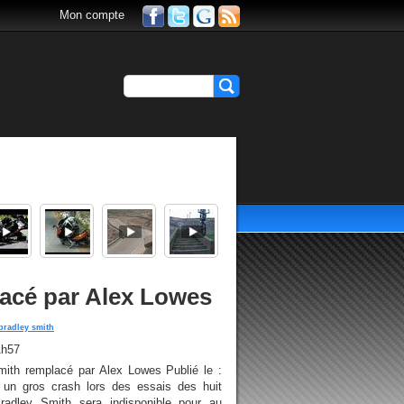
Mon compte
acé par Alex Lowes
bradley smith
1h57
ith remplacé par Alex Lowes Publié le :
 un gros crash lors des essais des huit
radley Smith sera indisponible pour au