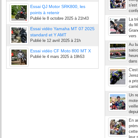
s'est
Essai QJ Motor SRK800, les
confi
points à retenir
Publié le
8 octobre 2025 à 21h43
La tr
du Mo
Essai vidéo Yamaha MT 07 2025
Grand
standard et Y AMT
vers 
Publié le
12 avril 2025 à 21h
Au ba
saiso
Essai vidéo CF Moto 800 MT X
heur
Publié le
4 mars 2025 à 19h53
dans 
C'est
Jerez
a pri
carri
Un r
moteu
veill
depui
En ar
prémo
cette
leur 