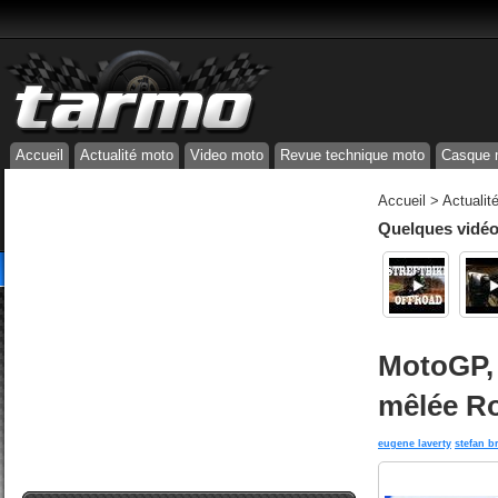
Accueil
Actualité moto
Video moto
Revue technique moto
Casque 
Accueil
>
Actualit
Quelques vidéos
MotoGP, 
mêlée R
eugene laverty
stefan b