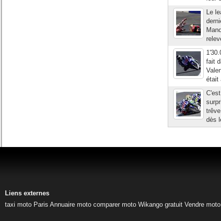
Le le
derni
Manqu
relev
1'30.
fait 
Valen
était
C'est
surpr
trêve
dès l
Liens externes
taxi moto Paris
Annuaire moto
comparer moto
Wikango gratuit
Vendre moto