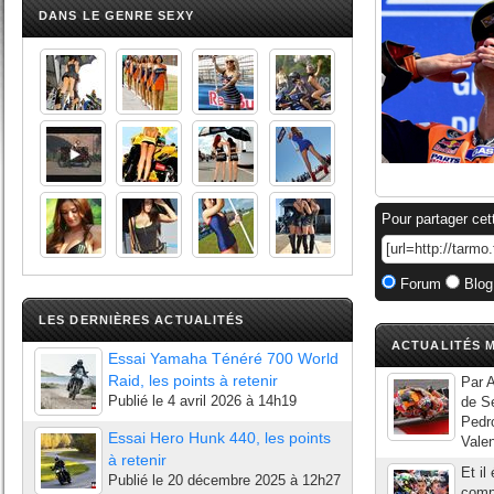
DANS LE GENRE SEXY
Pour partager cet
Forum
Blog
LES DERNIÈRES ACTUALITÉS
ACTUALITÉS M
Essai Yamaha Ténéré 700 World
Raid, les points à retenir
Par A
Publié le
4 avril 2026 à 14h19
de Se
Pedro
Essai Hero Hunk 440, les points
Valen
à retenir
Et il
Publié le
20 décembre 2025 à 12h27
compl