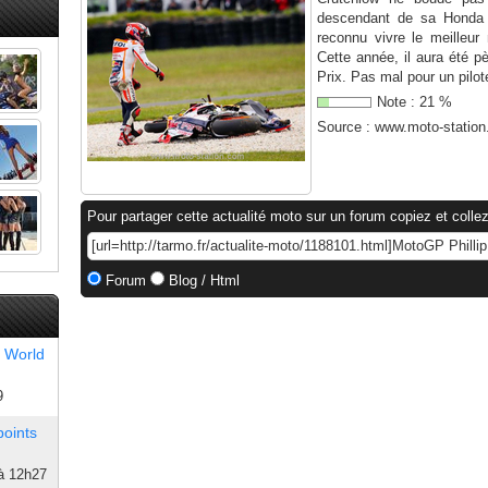
descendant de sa Honda sat
reconnu vivre le meilleur
Cette année, il aura été p
Prix. Pas mal pour un pilote
Note :
21
%
Source :
www.moto-statio
Pour partager cette actualité moto sur un forum copiez et collez
Forum
Blog / Html
 World
9
points
à 12h27