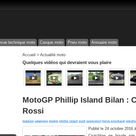
vue technique moto
Casque moto
Pneu moto
Annuaire moto
Accueil
>
Actualité moto
Quelques vidéos qui devraient vous plaire
MotoGP Phillip Island Bilan :
Rossi
malaisie
catalogne
motegi
phillip island
scott
supersport
herve poncharal
estrella
Publié le
24 octobre 2016 
Crutchlow ne boude pas 