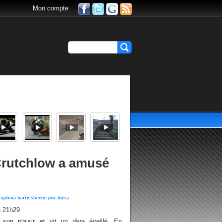
Mon compte
 Crutchlow a amusé
 galicia
barry sheene
por fuera
à 21h29
son plaisir et vit un rêve éveillé. En