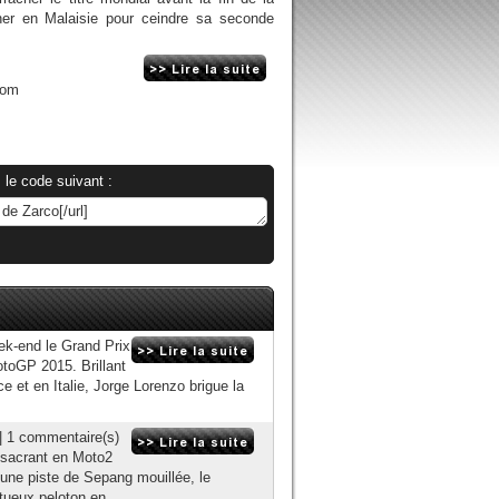
ner en Malaisie pour ceindre sa seconde
com
 le code suivant :
ek-end le Grand Prix
toGP 2015. Brillant
 et en Italie, Jorge Lorenzo brigue la
| 1 commentaire(s)
onsacrant en Moto2
 une piste de Sepang mouillée, le
tueux peloton en...