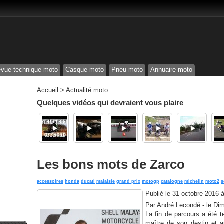
vue technique moto
Casque moto
Pneu moto
Annuaire moto
Accueil
>
Actualité moto
Quelques vidéos qui devraient vous plaire
Les bons mots de Zarco
accessoires
honda
ducati
malaisie
grand prix
motogp
catalogne
michelin
moto2
s
Publié le
31 octobre 2016 
Par André Lecondé - le Di
La fin de parcours a été te
maître de son destin et ar