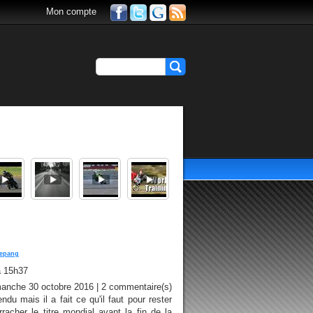
Mon compte
epang
à 15h37
manche 30 octobre 2016 | 2 commentaire(s)
ndu mais il a fait ce qu'il faut pour rester
racher le titre mondial avant la fin de la