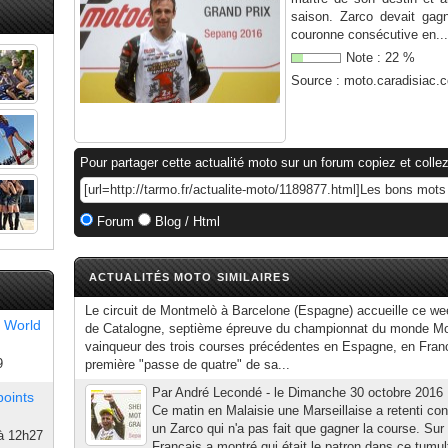
saison. Zarco devait gag
couronne consécutive en...
Note :
22
%
Source :
moto.caradisiac.
Pour partager cette actualité moto sur un forum copiez et collez
Forum
Blog / Html
ACTUALITÉS MOTO SIMILAIRES
Le circuit de Montmelò à Barcelone (Espagne) accueille ce we
 World
de Catalogne, septième épreuve du championnat du monde Mo
vainqueur des trois courses précédentes en Espagne, en France
9
première "passe de quatre" de sa...
Par André Lecondé - le Dimanche 30 octobre 2016 
points
Ce matin en Malaisie une Marseillaise a retenti c
un Zarco qui n'a pas fait que gagner la course. Sur
à 12h27
Français a montré qui était le patron dans ce tumul