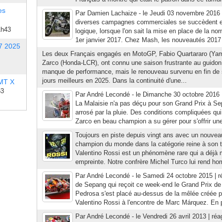
es
Par Damien Lachaize - le Jeudi 03 novembre 2016 |
diverses campagnes commerciales se succèdent en
1h43
logique, lorsque l'on sait la mise en place de la no
1er janvier 2017. Chez Mash, les nouveautés 2017 s
7 2025
Les deux Français engagés en MotoGP, Fabio Quartararo (Ya
Zarco (Honda-LCR), ont connu une saison frustrante au guido
manque de performance, mais le renouveau survenu en fin de s
jours meilleurs en 2025. Dans la continuité d'une...
 MT X
53
Par André Lecondé - le Dimanche 30 octobre 2016 
La Malaisie n'a pas déçu pour son Grand Prix à S
arrosé par la pluie. Des conditions compliquées qu
Zarco en beau champion a su gérer pour s'offrir un
Toujours en piste depuis vingt ans avec un nouveau 
champion du monde dans la catégorie reine à son 
Valentino Rossi est un phénomène rare qui a déjà
empreinte. Notre confrère Michel Turco lui rend h
Par André Lecondé - le Samedi 24 octobre 2015 | ré
de Sepang qui reçoit ce week-end le Grand Prix de
Pedrosa s'est placé au-dessus de la mêlée créée p
Valentino Rossi à l'encontre de Marc Márquez. En pu
Par André Lecondé - le Vendredi 26 avril 2013 | réag