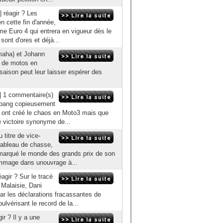
 réagir ? Les
 cette fin d'année,
rme Euro 4 qui entrera en vigueur dès le
ont d'ores et déjà...
maha) et Johann
n de motos en
aison peut leur laisser espérer des
| 1 commentaire(s)
epang copieusement
i ont créé le chaos en Moto3 mais que
e victoire synonyme de...
titre de vice-
tableau de chasse,
 marqué le monde des grands prix de son
ommage dans unouvrage à...
agir ? Sur le tracé
 Malaisie, Dani
ar les déclarations fracassantes de
lvérisant le record de la...
ir ? Il y a une