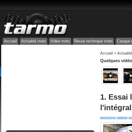
Accueil
Actualité moto
Video moto
Revue technique moto
Casque 
Accueil
>
Actualit
Quelques vidéos
1. Essai 
l'intégra
accessoires
malaisie
ca