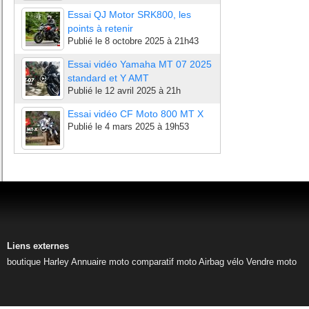
Essai QJ Motor SRK800, les
points à retenir
Publié le
8 octobre 2025 à 21h43
Essai vidéo Yamaha MT 07 2025
standard et Y AMT
Publié le
12 avril 2025 à 21h
Essai vidéo CF Moto 800 MT X
Publié le
4 mars 2025 à 19h53
Liens externes
boutique Harley
Annuaire moto
comparatif moto
Airbag vélo
Vendre moto