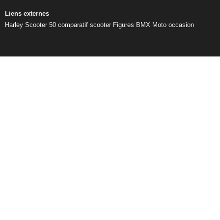
Liens externes
Harley
Scooter 50
comparatif scooter
Figures BMX
Moto occasion