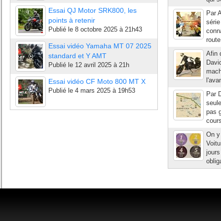
Essai QJ Motor SRK800, les
Par A
points à retenir
séri
Publié le
8 octobre 2025 à 21h43
conna
route
Essai vidéo Yamaha MT 07 2025
Afin 
standard et Y AMT
David
Publié le
12 avril 2025 à 21h
machi
l'ava
Essai vidéo CF Moto 800 MT X
Publié le
4 mars 2025 à 19h53
Par D
seul
pas 
cours
On y 
Voitu
jours
oblig