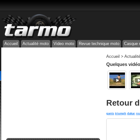
Accueil
Actualité moto
Video moto
Revue technique moto
Casque 
Accueil
>
Actualit
Quelques vidéos
Retour d
gants
triumph
dakar
ro