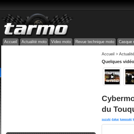
Accueil
Actualité moto
Video moto
Revue technique moto
Casque 
Accueil
>
Actualit
Quelques vidéos
Cybermot
du Touq
suzuki
dakar
kawasaki