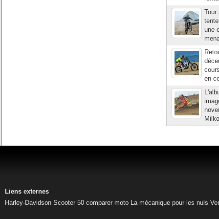
Tour
tente
une c
menac
Reto
déce
cours
en co
L'al
imag
nove
Milko
Liens externes
Harley-Davidson
Scooter 50
comparer moto
La mécanique pour les nuls
Ve