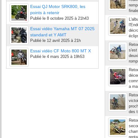
rempo
Essai QJ Motor SRK800, les
final
points à retenir
Publié le
8 octobre 2025 à 21h43
L'al
l'En
Essai vidéo Yamaha MT 07 2025
décro
standard et Y AMT
éclip
Publié le
12 avril 2025 à 21h
Reto
s'est
Essai vidéo CF Moto 800 MT X
deuxi
Publié le
4 mars 2025 à 19h53
romp
Retou
décem
comme
a mar
Retou
victo
proch
des t
Reto
seco
cham
renta