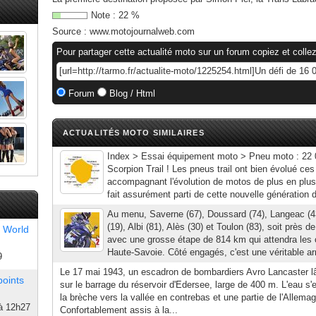
Note :
22
%
Source :
www.motojournalweb.com
Pour partager cette actualité moto sur un forum copiez et collez
Forum
Blog / Html
ACTUALITÉS MOTO SIMILAIRES
Index > Essai équipement moto > Pneu moto : 22 0
Scorpion Trail ! Les pneus trail ont bien évolué ce
accompagnant l'évolution de motos de plus en plus t
fait assurément parti de cette nouvelle génération 
Au menu, Saverne (67), Doussard (74), Langeac (43)
(19), Albi (81), Alès (30) et Toulon (83), soit près 
 World
avec une grosse étape de 814 km qui attendra les co
Haute-Savoie. Côté engagés, c'est une véritable 
9
Le 17 mai 1943, un escadron de bombardiers Avro Lancaster 
points
sur le barrage du réservoir d'Edersee, large de 400 m. L'eau s'
la brèche vers la vallée en contrebas et une partie de l'Allemagn
à 12h27
Confortablement assis à la...