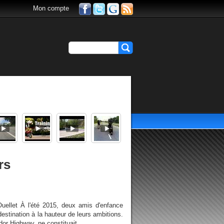
Mon compte
rs
ellet À l'été 2015, deux amis d'enfance
stination à la hauteur de leurs ambitions.
or Highway, ne constituait...