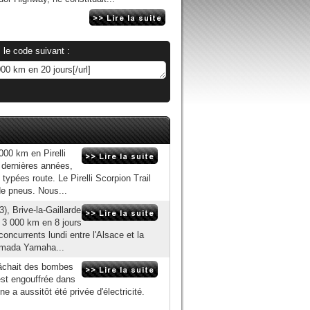
 le code suivant :
00 km en Pirelli
s dernières années,
ypées route. Le Pirelli Scorpion Trail
de pneus. Nous...
, Brive-la-Gaillarde
de 3 000 km en 8 jours
ncurrents lundi entre l'Alsace et la
armada Yamaha...
lâchait des bombes
est engouffrée dans
e a aussitôt été privée d'électricité.