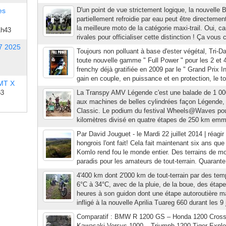
D'un point de vue strictement logique, la nouvel
es
partiellement refroidie par eau peut être directem
la meilleure moto de la catégorie maxi-trail. Oui, 
1h43
rivales pour officialiser cette distinction ! Ça vous
7 2025
Toujours non polluant à base d'ester végétal, Tri-
toute nouvelle gamme " Full Power " pour les 2 et 4
frenchy déjà gratifiée en 2009 par le " Grand Prix
gain en couple, en puissance et en protection, le t
 MT X
53
La Transpy AMV Légende c'est une balade de 1 00
aux machines de belles cylindrées façon Légende,
Classic. Le podium du festival Wheels@Waves pour 
kilomètres divisé en quatre étapes de 250 km emm
Par David Jouguet - le Mardi 22 juillet 2014 | réagi
hongrois l'ont fait! Cela fait maintenant six ans que
Komlo rend fou le monde entier. Des terrains de mo
paradis pour les amateurs de tout-terrain. Quarante
4'400 km dont 2'000 km de tout-terrain par des tem
6°C à 34°C, avec de la pluie, de la boue, des étap
heures à son guidon dont une étape autoroutière ma
infligé à la nouvelle Aprilia Tuareg 660 durant les 9 
Comparatif : BMW R 1200 GS – Honda 1200 Cross
Kawasaki Versys 1000 – Triumph 1200 Tiger Expl