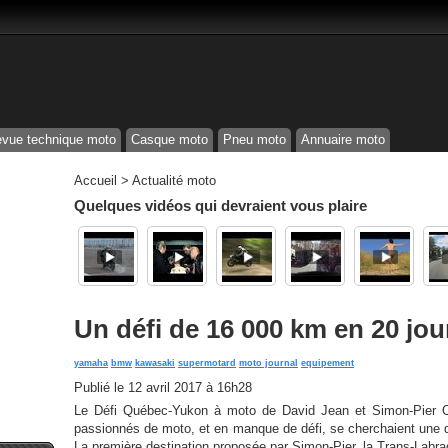
vue technique moto
Casque moto
Pneu moto
Annuaire moto
Accueil
>
Actualité moto
Quelques vidéos qui devraient vous plaire
Un défi de 16 000 km en 20 jou
yamaha
bmw
kawasaki
supermotard
moto journal
equipement
Publié le
12 avril 2017 à 16h28
Le Défi Québec-Yukon à moto de David Jean et Simon-Pier Ou
passionnés de moto, et en manque de défi, se cherchaient une de
La première destination proposée par Simon-Pier, la Trans-Labrad