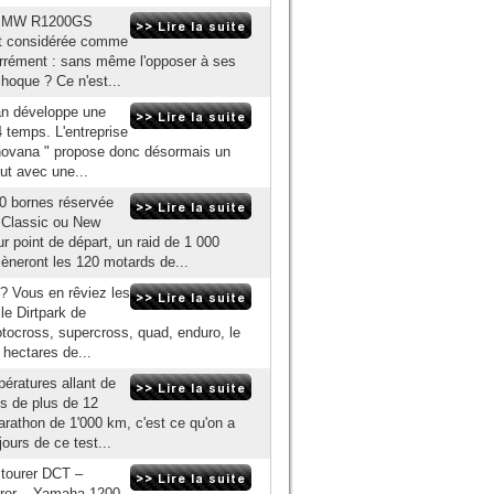
le BMW R1200GS
ent considérée comme
carrément : sans même l'opposer à ses
 choque ? Ce n'est...
Dan développe une
 temps. L'entreprise
 Inovana " propose donc désormais un
out avec une...
0 bornes réservée
 Classic ou New
point de départ, un raid de 1 000
èneront les 120 motards de...
r ? Vous en rêviez les
 le Dirtpark de
tocross, supercross, quad, enduro, le
 hectares de...
pératures allant de
es de plus de 12
rathon de 1'000 km, c'est ce qu'on a
jours de ce test...
tourer DCT –
orer – Yamaha 1200