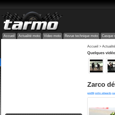
Accueil
Actualité moto
Video moto
Revue technique moto
Casque 
Accueil
>
Actualit
Quelques vidéos
Zarco dé
gmt94
colin edwards
ca