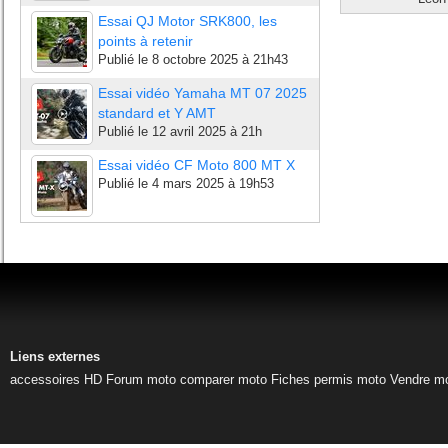
Essai QJ Motor SRK800, les
points à retenir
Publié le
8 octobre 2025 à 21h43
Essai vidéo Yamaha MT 07 2025
standard et Y AMT
Publié le
12 avril 2025 à 21h
Essai vidéo CF Moto 800 MT X
Publié le
4 mars 2025 à 19h53
Liens externes
accessoires HD
Forum moto
comparer moto
Fiches permis moto
Vendre m