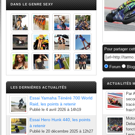
DANS LE GENRE SEXY
Pour partager cet
Forum
Blog
ACTUALITÉS M
LES DERNIÈRES ACTUALITÉS
Par A
Essai Yamaha Ténéré 700 World
secon
Raid, les points à retenir
tracé
Publié le
4 avril 2026 à 14h19
fraic
Moto
Essai Hero Hunk 440, les points
Debar
à retenir
fonct
Publié le
20 décembre 2025 à 12h27
Leon