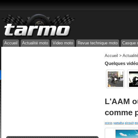
Accueil
Actualité moto
Video moto
Revue technique moto
Casque 
Accueil
>
Actualit
Quelques vidéos
L'AAM ou
comme p
cross
yamaha
circuit
mo