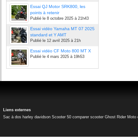
Essai QJ Motor SRK800, les
points à retenir
Publié le
8 octobre 2025 à 21h43
Essai vidéo Yamaha MT 07 2025
standard et Y AMT
Publié le
12 avril 2025 à 21h
Essai vidéo CF Moto 800 MT X
Publié le
4 mars 2025 à 19h53
Liens externes
Sac à dos harley davidson
Scooter 50
comparer scooter
Ghost Rider
Moto 