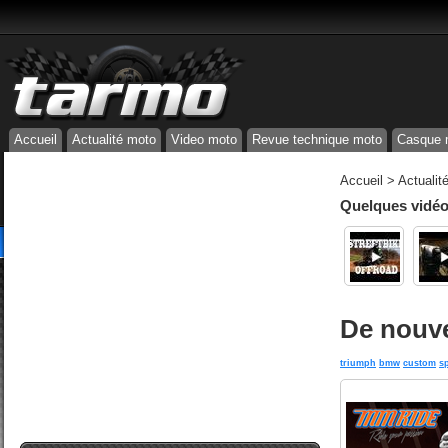
Accueil
Actualité moto
Video moto
Revue technique moto
Casque 
Accueil
>
Actualit
Quelques vidéos
De nouve
triumph
bmw
custom
s