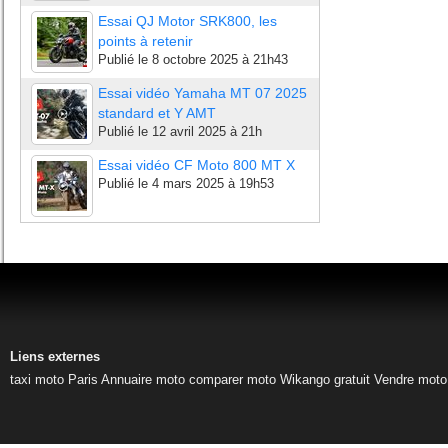
Essai QJ Motor SRK800, les
points à retenir
Publié le
8 octobre 2025 à 21h43
Essai vidéo Yamaha MT 07 2025
standard et Y AMT
Publié le
12 avril 2025 à 21h
Essai vidéo CF Moto 800 MT X
Publié le
4 mars 2025 à 19h53
Liens externes
taxi moto Paris
Annuaire moto
comparer moto
Wikango gratuit
Vendre moto