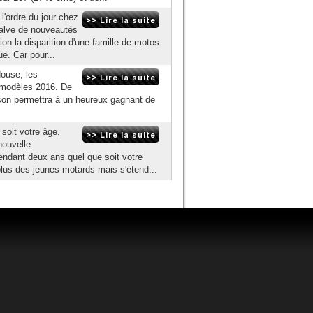
'ordre du jour chez
salve de nouveautés
n la disparition d'une famille de motos
e. Car pour...
ouse, les
 modèles 2016. De
dson permettra à un heureux gagnant de
 soit votre âge.
nouvelle
ndant deux ans quel que soit votre
lus des jeunes motards mais s'étend...