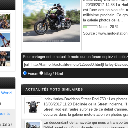
: 20/09/2017 14:38 La Ha
est l'une des nouveautés m
millésime prochain. Ce gro
la galerie photos de la...
Note :
28
%
Source :
www.moto-statio
Pour partager cette actualité moto sur un forum copiez et collez
Forum
Blog / Html
ACTUALITÉS MOTO SIMILAIRES
 World
IndexHarley-Davidson Street Rod 750 : Les photos 
9
13/03/2017 11:20 Déclinée de la Street indienne, l
Street Rod est l'autre surprise de ce début d'année.
points
coutures dans la galerie moto-station en photos gra
En descendant de la navette qui nous a transportés
à 12h27
l'hôtel, point de départ de notre essai en Espagne