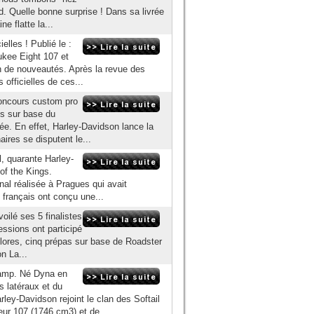
d. Quelle bonne surprise ! Dans sa livrée
e flatte la...
lles ! Publié le :
ukee Eight 107 et
n de nouveautés. Après la revue des
 officielles de ces...
Concours custom pro
ns sur base du
ée. En effet, Harley-Davidson lance la
ires se disputent le...
, quarante Harley-
of the Kings.
nal réalisée à Pragues qui avait
 français ont conçu une...
oilé ses 5 finalistes
essions ont participé
colores, cinq prépas sur base de Roadster
n La...
camp. Né Dyna en
 latéraux et du
ey-Davidson rejoint le clan des Softail
eur 107 (1746 cm3) et de...