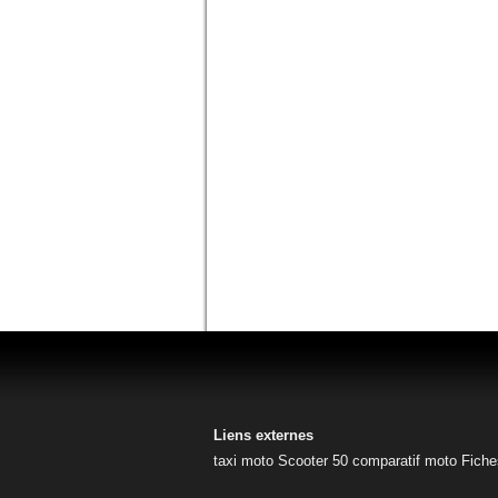
Liens externes
taxi moto
Scooter 50
comparatif moto
Fiche