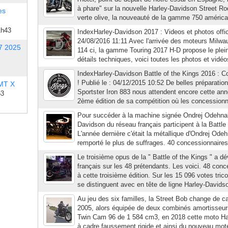
à phare" sur la nouvelle Harley-Davidson Street Ro
es
verte olive, la nouveauté de la gamme 750 américain
1h43
IndexHarley-Davidson 2017 : Videos et photos officie
24/08/2016 11:11 Avec l'arrivée des moteurs Milwa
7 2025
114 ci, la gamme Touring 2017 H-D propose le plei
détails techniques, voici toutes les photos et vidéos
IndexHarley-Davidson Battle of the Kings 2016 : 
! Publié le : 04/12/2015 10:52 De belles préparatio
 MT X
Sportster Iron 883 nous attendent encore cette ann
53
2ème édition de sa compétition où les concessionna
Pour succéder à la machine signée Ondrej Odehnal
Davidson du réseau français participent à la Battle 
L'année dernière c'était la métallique d'Ondrej Odeh
remporté le plus de suffrages. 40 concessionnaires
Le troisième opus de la " Battle of the Kings " a dév
français sur les 48 prétendants. Les voici. 48 conc
à cette troisième édition. Sur les 15 096 votes tri
se distinguent avec en tête de ligne Harley-Davidso
Au jeu des six familles, la Street Bob change de 
2005, alors équipée de deux combinés amortisseurs
Twin Cam 96 de 1 584 cm3, en 2018 cette moto Harl
à cadre faussement rigide et ainsi du nouveau mot