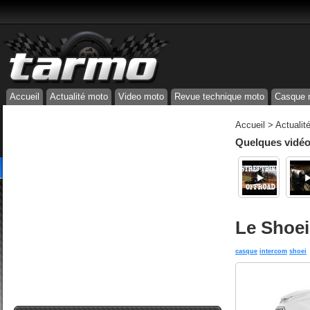
Accueil
Actualité moto
Video moto
Revue technique moto
Casque 
Accueil
>
Actualit
Quelques vidéos
Le Shoei
casque
intercom
shoei