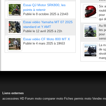
Essai QJ Motor SRK800, les
Six a
points à retenir
routi
Publié le
8 octobre 2025 à 21h43
pour 
qui d
Essai vidéo Yamaha MT 07 2025
Au fi
standard et Y AMT
les p
Publié le
12 avril 2025 à 21h
pour 
sensi
Essai vidéo CF Moto 800 MT X
Publié le
4 mars 2025 à 19h53
La m
de sp
révol
marqu
Liens externes
accessoires HD
Forum moto
comparer moto
Fiches permis moto
Vendre m