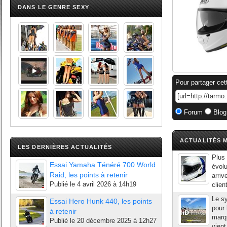
DANS LE GENRE SEXY
Pour partager cet
Forum
Blog
ACTUALITÉS M
LES DERNIÈRES ACTUALITÉS
Plus 
Essai Yamaha Ténéré 700 World
évolu
Raid, les points à retenir
arriv
Publié le
4 avril 2026 à 14h19
clien
Le s
Essai Hero Hunk 440, les points
pour 
à retenir
marqu
Publié le
20 décembre 2025 à 12h27
vient