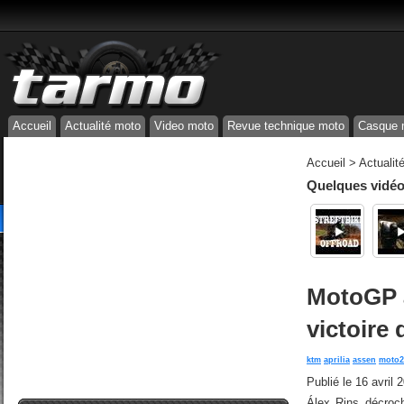
Accueil
Actualité moto
Video moto
Revue technique moto
Casque 
Accueil
>
Actualit
Quelques vidéos
MotoGP à
victoire 
ktm
aprilia
assen
moto2
Publié le
16 avril 
Álex Rins décroc