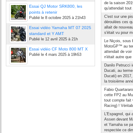
de la saison 201
Essai QJ Motor SRK800, les
qu'attendait tout
points à retenir
C'est sur une pi
Publié le
8 octobre 2025 à 21h43
déroulées ces q
allait de nouveau
Essai vidéo Yamaha MT 07 2025
s'était vu pour 
standard et Y AMT
Publié le
12 avril 2025 à 21h
Le Niçois, sous b
MotoGP™ au term
Essai vidéo CF Moto 800 MT X
attendait de voi
Publié le
4 mars 2025 à 19h53
n'était autre que
Danilo Petrucci i
Ducati, au terme
Ducati) en 2017,
la troisième ann
Fabio Quartararo
cette FP2 au Mug
tout compte fait
Racing) ! Véritab
L'Espagnol, qui 
Assen devant Ma
et Yamaha se part
respectée ce di