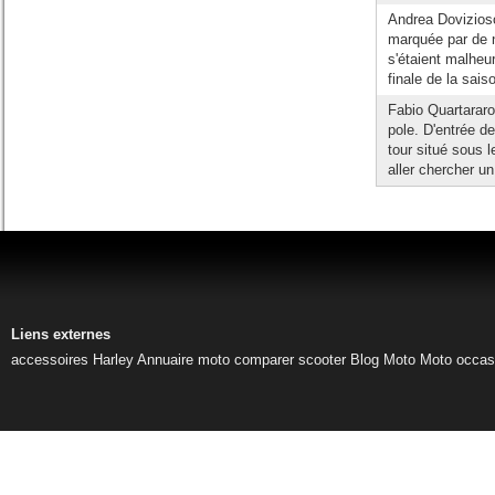
Andrea Dovizioso
marquée par de 
s'étaient malheu
finale de la sais
Fabio Quartarar
pole. D'entrée de
tour situé sous l
aller chercher un
Liens externes
accessoires Harley
Annuaire moto
comparer scooter
Blog Moto
Moto occas