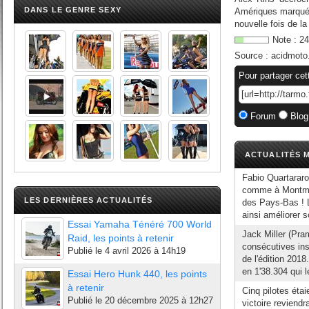
DANS LE GENRE SEXY
Amériques marqué 
nouvelle fois de la
Note :
24
Source :
acidmoto
Pour partager cet
Forum
Blog
ACTUALITÉS M
Fabio Quartarar
comme à Montmeló
LES DERNIÈRES ACTUALITÉS
des Pays-Bas ! Le
ainsi améliorer s
Essai Yamaha Ténéré 700 World
Jack Miller (Pra
Raid, les points à retenir
consécutives in
Publié le
4 avril 2026 à 14h19
de l'édition 201
en 1'38.304 qui 
Essai Hero Hunk 440, les points
à retenir
Cinq pilotes étai
Publié le
20 décembre 2025 à 12h27
victoire reviend