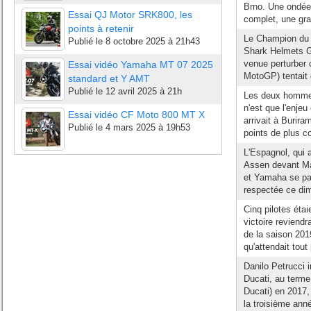
Brno. Une ondée 
Essai QJ Motor SRK800, les
complet, une gra
points à retenir
Le Champion du M
Publié le
8 octobre 2025 à 21h43
Shark Helmets Gr
venue perturber
Essai vidéo Yamaha MT 07 2025
MotoGP) tentait d
standard et Y AMT
Publié le
12 avril 2025 à 21h
Les deux hommes
n'est que l'enje
Essai vidéo CF Moto 800 MT X
arrivait à Burira
Publié le
4 mars 2025 à 19h53
points de plus c
L'Espagnol, qui 
Assen devant Ma
et Yamaha se part
respectée ce di
Cinq pilotes étai
victoire reviend
de la saison 201
qu'attendait tout
Danilo Petrucci i
Ducati, au terme
Ducati) en 2017,
la troisième ann