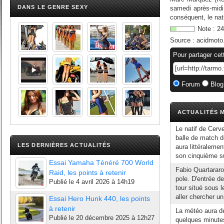
DANS LE GENRE SEXY
samedi après-midi,
conséquent, le nat
Note :
24
Source :
acidmoto
Pour partager cet
Forum
Blog
ACTUALITÉS M
Le natif de Cerv
balle de match 
LES DERNIÈRES ACTUALITÉS
aura littéraleme
son cinquième su
Essai Yamaha Ténéré 700 World
Fabio Quartarar
Raid, les points à retenir
pole. D'entrée de
Publié le
4 avril 2026 à 14h19
tour situé sous l
aller chercher un
Essai Hero Hunk 440, les points
à retenir
La météo aura dé
Publié le
20 décembre 2025 à 12h27
quelques minutes