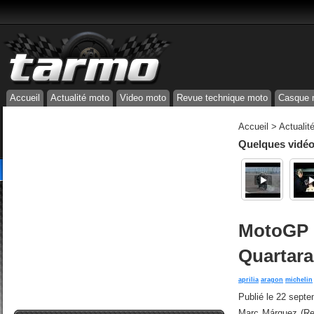
Accueil
Actualité moto
Video moto
Revue technique moto
Casque 
Accueil
>
Actualit
Quelques vidéos
MotoGP d
Quartara
aprilia
aragon
michelin
Publié le
22 septe
Marc Márquez (Rep