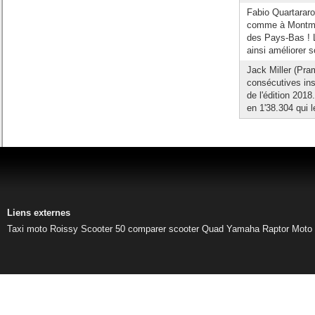
Fabio Quartarar
comme à Montmeló
des Pays-Bas ! Le
ainsi améliorer s
Jack Miller (Pra
consécutives in
de l'édition 201
en 1'38.304 qui 
Liens externes
Taxi moto Roissy
Scooter 50
comparer scooter
Quad Yamaha Raptor
Moto 