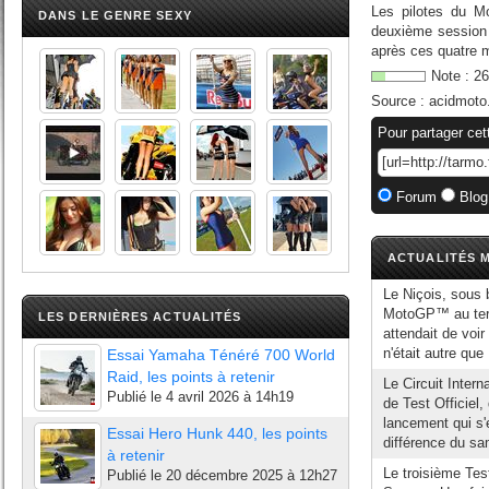
Les pilotes du Mo
DANS LE GENRE SEXY
deuxième session d
après ces quatre m
Note :
26
Source :
acidmoto
Pour partager cet
Forum
Blog
ACTUALITÉS M
Le Niçois, sous b
MotoGP™ au term
LES DERNIÈRES ACTUALITÉS
attendait de voi
n'était autre que
Essai Yamaha Ténéré 700 World
Raid, les points à retenir
Le Circuit Inter
Publié le
4 avril 2026 à 14h19
de Test Officiel
lancement qui s
Essai Hero Hunk 440, les points
différence du sam
à retenir
Le troisième Test
Publié le
20 décembre 2025 à 12h27