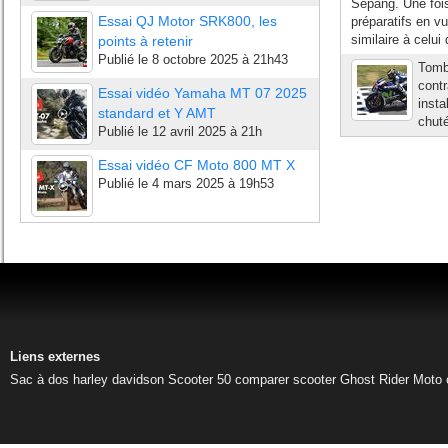
Sepang. Une fois
Essai QJ Motor SRK800, les
préparatifs en 
similaire à celui
points à retenir
Publié le
8 octobre 2025 à 21h43
Tombé
contr
Essai vidéo Yamaha MT 07 2025
insta
standard et Y AMT
chuté
Publié le
12 avril 2025 à 21h
Essai vidéo CF Moto 800 MT X
Publié le
4 mars 2025 à 19h53
Liens externes
Sac à dos harley davidson
Scooter 50
comparer scooter
Ghost Rider
Moto 