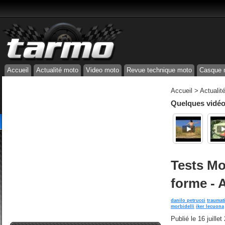
Accueil
Actualité moto
Video moto
Revue technique moto
Casque 
Accueil
>
Actualit
Quelques vidéos
Tests Mo
forme - 
danilo petrucci
traumat
morbidelli
iker lecuona
Publié le
16 juille