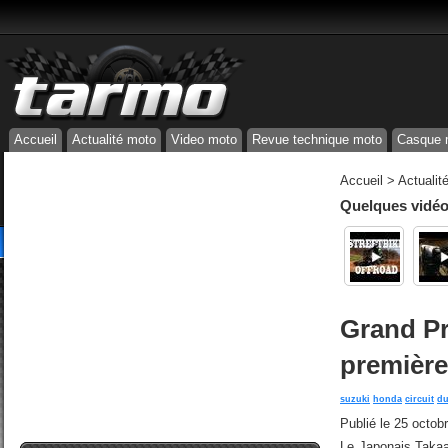
Accueil
Actualité moto
Video moto
Revue technique moto
Casque 
Accueil
>
Actualit
Quelques vidéos
Grand Pr
première
suzuki
honda
circuit
du
Publié le
25 octob
Le Japonais Takaa