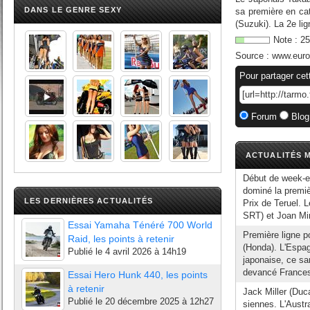
DANS LE GENRE SEXY
sa première en cat
(Suzuki). La 2e li
Note :
25
Source :
www.euros
Pour partager cet
Forum
Blog
ACTUALITÉS M
Début de week-e
dominé la premiè
LES DERNIÈRES ACTUALITÉS
Prix de Teruel. 
SRT) et Joan Mir
Essai Yamaha Ténéré 700 World
Première ligne p
Raid, les points à retenir
(Honda). L'Espag
Publié le
4 avril 2026 à 14h19
japonaise, ce sa
devancé Francesc
Essai Hero Hunk 440, les points
à retenir
Jack Miller (Duc
Publié le
20 décembre 2025 à 12h27
siennes. L'Aust