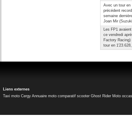
Avec un tour en 
précédent record 
semaine dernière
Joan Mir (Suzuki)
Les FP1 avaient
ce vendredi aprè
Factory Racing) r
tour en 1'23.628,
Liens externes
Taxi moto Cergy
Annuaire moto
comparatif scooter
Ghost Rider
Moto occas