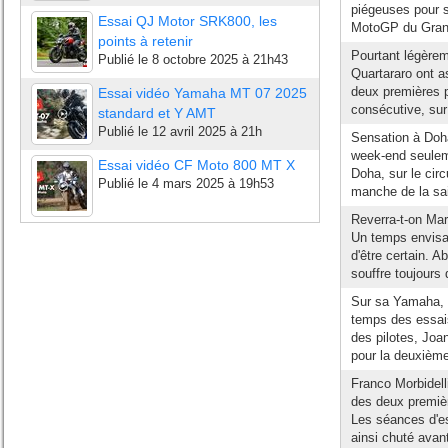
piégeuses pour s
Essai QJ Motor SRK800, les
MotoGP du Grand 
points à retenir
Pourtant légère
Publié le
8 octobre 2025 à 21h43
Quartararo ont a
deux premières pl
Essai vidéo Yamaha MT 07 2025
consécutive, sur 
standard et Y AMT
Publié le
12 avril 2025 à 21h
Sensation à Doh
week-end seuleme
Essai vidéo CF Moto 800 MT X
Doha, sur le cir
Publié le
4 mars 2025 à 19h53
manche de la sai
Reverra-t-on Mar
Un temps envisa
d'être certain. A
souffre toujours 
Sur sa Yamaha, F
temps des essais
des pilotes, Joa
pour la deuxième 
Franco Morbidell
des deux premièr
Les séances d'es
ainsi chuté avant