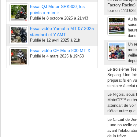
Factory Racing) r
Essai QJ Motor SRK800, les
tour en 1'23.628,
points à retenir
Publié le
8 octobre 2025 à 21h43
Au ba
saiso
Essai vidéo Yamaha MT 07 2025
heur
standard et Y AMT
dans 
Publié le
12 avril 2025 à 21h
Un r
moteu
Essai vidéo CF Moto 800 MT X
veill
Publié le
4 mars 2025 à 19h53
depui
Le troisième Test
Sepang. Une fois
préparatifs en 
similaire à celui
Le Niçois, sous b
MotoGP™ au term
attendait de voi
n'était autre que
Le Circuit de Jer
; une nouvelle o
avant l'élaborat
de la trêve...