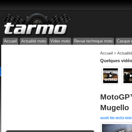
Accueil
Actualité moto
Video moto
Revue technique moto
Casque 
Accueil
>
Actualit
Quelques vidéos
MotoGP™ 
Mugello
suzuki
ktm
aprilia
moto