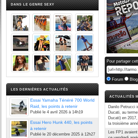
DANS LE GENRE SEXY
Pour partager cet
Forum
Blog
LES DERNIÈRES ACTUALITÉS
ACTUALITÉS M
Essai Yamaha Ténéré 700 World
Raid, les points à retenir
Danilo Petrucci i
Publié le
4 avril 2026 à 14h19
Ducati, au terme
Ducati) en 2017,
Essai Hero Hunk 440, les points
la troisième ann
à retenir
Les FP1 avaient
Publié le
20 décembre 2025 à 12h27
ce vendredi aprè