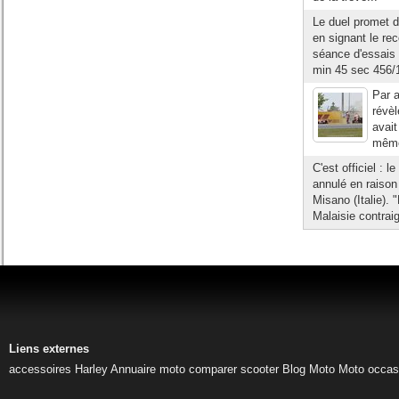
Le duel promet d
en signant le re
séance d'essais 
min 45 sec 456/1
Par a
révè
avait
même 
C'est officiel : 
annulé en raison
Misano (Italie).
Malaisie contraig
Liens externes
accessoires Harley
Annuaire moto
comparer scooter
Blog Moto
Moto occas