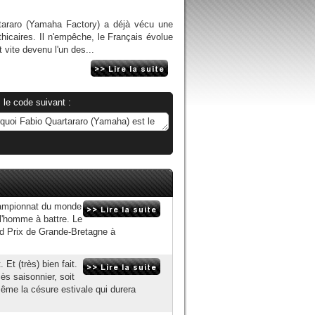
rtararo (Yamaha Factory) a déjà vécu une
hicaires. Il n'empêche, le Français évolue
t vite devenu l'un des...
 le code suivant :
hampionnat du monde
l'homme à battre. Le
nd Prix de Grande-Bretagne à
 Et (très) bien fait.
s saisonnier, soit
ême la césure estivale qui durera