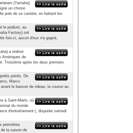
artararo (Yamaha)
signé un chrono
4e pole de sa carrière, en battant les
gé le podium, au
maha Factory) ont
e fois-ci, aucun d'eux n'a gagné,
aha) a réalisé
es Amériques de
nt. Troisième après les deux premiers
petits points. De
Zarco, Marco
 avant le baisser de rideau, la course au
me à Saint-Marin, où
pionnat du monde
éance d'entraînement (, disputée samedi
ux premières
 de la saison de