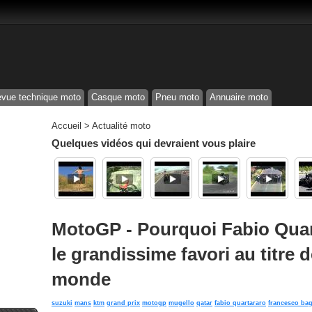
vue technique moto
Casque moto
Pneu moto
Annuaire moto
Accueil
>
Actualité moto
Quelques vidéos qui devraient vous plaire
MotoGP - Pourquoi Fabio Quar
le grandissime favori au titre
monde
suzuki
mans
ktm
grand prix
motogp
mugello
qatar
fabio quartararo
francesco ba