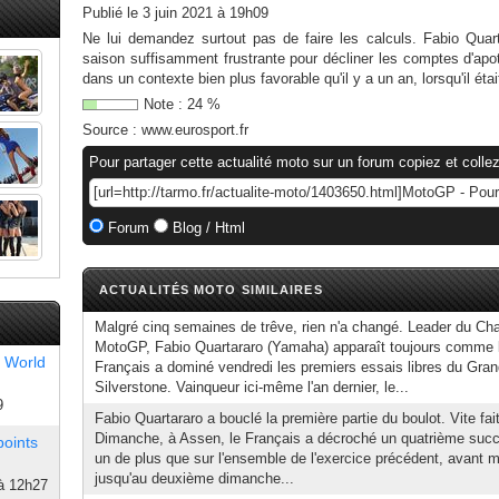
Publié le
3 juin 2021 à 19h09
Ne lui demandez surtout pas de faire les calculs. Fabio Qua
saison suffisamment frustrante pour décliner les comptes d'apot
dans un contexte bien plus favorable qu'il y a un an, lorsqu'il étai
Note :
24
%
Source :
www.eurosport.fr
Pour partager cette actualité moto sur un forum copiez et collez
Forum
Blog / Html
ACTUALITÉS MOTO SIMILAIRES
Malgré cinq semaines de trêve, rien n'a changé. Leader du C
MotoGP, Fabio Quartararo (Yamaha) apparaît toujours comme 
 World
Français a dominé vendredi les premiers essais libres du Gra
Silverstone. Vainqueur ici-même l'an dernier, le...
9
Fabio Quartararo a bouclé la première partie du boulot. Vite fait.
Dimanche, à Assen, le Français a décroché un quatrième succè
points
un de plus que sur l'ensemble de l'exercice précédent, avant m
jusqu'au deuxième dimanche...
à 12h27