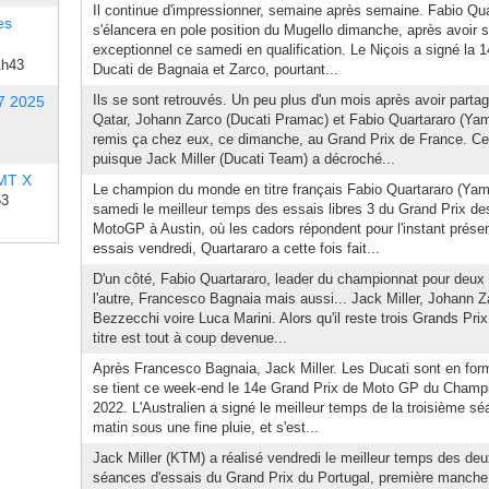
Il continue d'impressionner, semaine après semaine. Fabio Qu
es
s'élancera en pole position du Mugello dimanche, après avoir 
exceptionnel ce samedi en qualification. Le Niçois a signé la 1
1h43
Ducati de Bagnaia et Zarco, pourtant...
Ils se sont retrouvés. Un peu plus d'un mois après avoir parta
7 2025
Qatar, Johann Zarco (Ducati Pramac) et Fabio Quartararo (Ya
remis ça chez eux, ce dimanche, au Grand Prix de France. Cett
puisque Jack Miller (Ducati Team) a décroché...
 MT X
Le champion du monde en titre français Fabio Quartararo (Yam
53
samedi le meilleur temps des essais libres 3 du Grand Prix d
MotoGP à Austin, où les cadors répondent pour l'instant prése
essais vendredi, Quartararo a cette fois fait...
D'un côté, Fabio Quartararo, leader du championnat pour deux 
l'autre, Francesco Bagnaia mais aussi... Jack Miller, Johann 
Bezzecchi voire Luca Marini. Alors qu'il reste trois Grands Prix
titre est tout à coup devenue...
Après Francesco Bagnaia, Jack Miller. Les Ducati sont en for
se tient ce week-end le 14e Grand Prix de Moto GP du Cham
2022. L'Australien a signé le meilleur temps de la troisième s
matin sous une fine pluie, et s'est...
Jack Miller (KTM) a réalisé vendredi le meilleur temps des de
séances d'essais du Grand Prix du Portugal, première manche