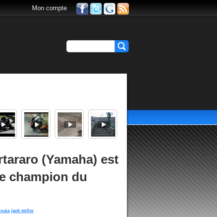
Mon compte
tararo (Yamaha) est
 de champion du
gnaia
jack miller