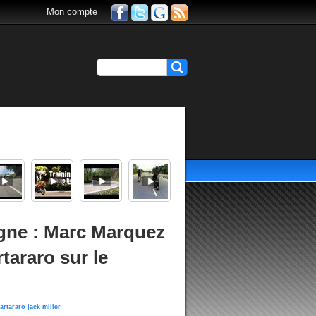
Mon compte
gne : Marc Marquez
rtararo sur le
artararo
jack miller