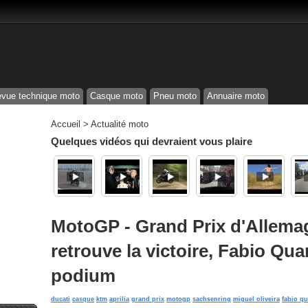
vue technique moto
Casque moto
Pneu moto
Annuaire moto
Accueil
>
Actualité moto
Quelques vidéos qui devraient vous plaire
MotoGP - Grand Prix d'Allema
retrouve la victoire, Fabio Qua
podium
ducati
casque
ktm
aprilia
grand prix
motogp
sachsenring
miguel oliveira
fabio qu