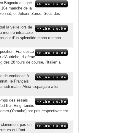
sco Bagnaia a signé
, 10e manche de la
pionnat, et Johann Zarco. Sous des
al la veille lors de
u montré intraitable
inqueur d'un splendide mano a mano
e position, Francesco
x d'Autriche, dixième
des 28 tours de course, l'Italien a
ue de confiance à
nnat, le Français
amedi matin. Aleix Espargaro a lui
 temps des essais
ed Bull Ring, tandis
araro (Yamaha) ont pris respectivement
e clairement pas en
reurs qui l'ont