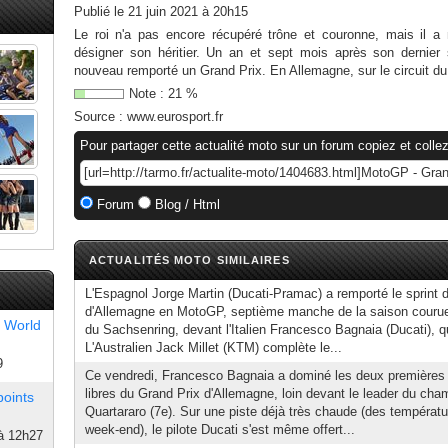
Publié le
21 juin 2021 à 20h15
Le roi n'a pas encore récupéré trône et couronne, mais il a m
désigner son héritier. Un an et sept mois après son derni
nouveau remporté un Grand Prix. En Allemagne, sur le circuit du 
Note :
21
%
Source :
www.eurosport.fr
Pour partager cette actualité moto sur un forum copiez et collez
Forum
Blog / Html
ACTUALITÉS MOTO SIMILAIRES
L'Espagnol Jorge Martin (Ducati-Pramac) a remporté le sprint 
d'Allemagne en MotoGP, septième manche de la saison courue
 World
du Sachsenring, devant l'Italien Francesco Bagnaia (Ducati), 
L'Australien Jack Millet (KTM) complète le...
9
Ce vendredi, Francesco Bagnaia a dominé les deux premières
libres du Grand Prix d'Allemagne, loin devant le leader du cha
points
Quartararo (7e). Sur une piste déjà très chaude (des températu
week-end), le pilote Ducati s'est même offert...
à 12h27