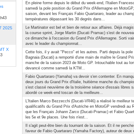
En pleine forme depuis le début du week-end, l'Italien France
es
samedi la pole position du Grand Prix d'Allemagne en MotoGP
saison, devant les Français Fabio Quartararo, leader au cham
1h43
températures dépassant les 30 degrés dans...
Le Martinator est bel et bien de retour aux affaires. Déjà magistr
7 2025
la course sprint, Jorge Martin (Ducati Pramac) s'est de nouvea
ce dimanche à l'occasion du Grand Prix d'Allemagne. Sorti va
avec le leader du championnat...
 MT X
Cette fois, il y avait "Pecco" et les autres. Parti depuis la pol
53
Bagnaia (Ducati) a remporté d'une main de maître le Grand Pri
manche de la saison 2023 de Moto GP. Intouchable tout au long 
devancé comme samedi la KTM...
Fabio Quartararo (Yamaha) va devoir s'en contenter. En manq
deux jours du Grand Prix d'Italie, huitième manche du champio
s'est classé neuvième de la troisième séance d'essais libres s
abordé ce week-end toscan de la meilleure...
L'Italien Marco Bezzecchi (Ducati-VR46) a réalisé le meilleur
qualificatifs du Grand Prix d'Autriche en MotoGP vendredi au R
que les Français Johann Zarco (Ducati-Pramac) et Fabio Quart
les 5e et 9e places. Une fois n'est...
Il s'agit peut-être bien du tournant de la saison. Et il ne pench
faveur de Fabio Quartararo (Yamaha Factory), auteur de deux er