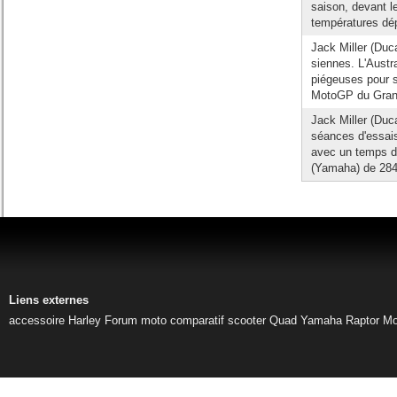
saison, devant l
températures dép
Jack Miller (Duc
siennes. L'Aust
piégeuses pour s
MotoGP du Grand 
Jack Miller (Duc
séances d'essais
avec un temps de
(Yamaha) de 284
Liens externes
accessoire Harley
Forum moto
comparatif scooter
Quad Yamaha Raptor
Mo