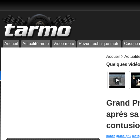
Accueil
Actualité moto
Video moto
Revue technique moto
Casque 
Accueil
>
Actualit
Quelques vidéos
Grand Pr
après sa
contusio
honda
grand prix
moto