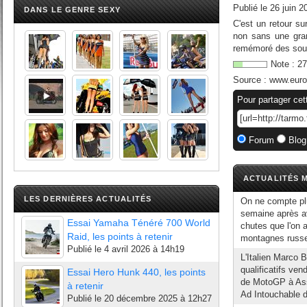
Publié le
26 juin 2
DANS LE GENRE SEXY
C'est un retour su
non sans une gra
remémoré des souve
Note :
27
Source :
www.euros
Pour partager cet
Forum
Blog
ACTUALITÉS M
LES DERNIÈRES ACTUALITÉS
On ne compte plu
semaine après av
Essai Yamaha Ténéré 700 World
chutes que l'on
Raid, les points à retenir
montagnes russes
Publié le
4 avril 2026 à 14h19
L'Italien Marco 
qualificatifs ve
Essai Hero Hunk 440, les points
de MotoGP à Asse
à retenir
Ad Intouchable de
Publié le
20 décembre 2025 à 12h27