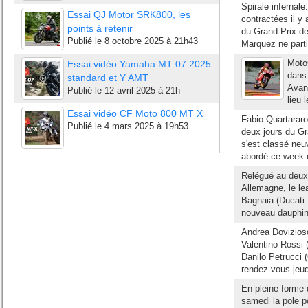
Spirale infernal
Essai QJ Motor SRK800, les
contractées il y
points à retenir
du Grand Prix d
Publié le
8 octobre 2025 à 21h43
Marquez ne parti
Moto
Essai vidéo Yamaha MT 07 2025
dans
standard et Y AMT
Avant
Publié le
12 avril 2025 à 21h
lieu 
Essai vidéo CF Moto 800 MT X
Fabio Quartararo
Publié le
4 mars 2025 à 19h53
deux jours du Gr
s'est classé neu
abordé ce week-e
Relégué au deuxi
Allemagne, le l
Bagnaia (Ducati
nouveau dauphin 
Andrea Dovizios
Valentino Rossi
Danilo Petrucci
rendez-vous jeud
En pleine forme 
samedi la pole 