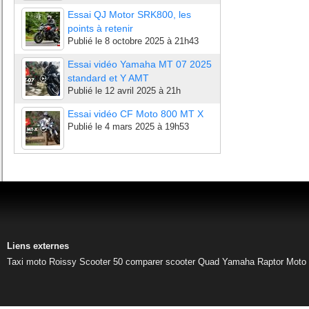
Essai QJ Motor SRK800, les
points à retenir
Publié le
8 octobre 2025 à 21h43
Essai vidéo Yamaha MT 07 2025
standard et Y AMT
Publié le
12 avril 2025 à 21h
Essai vidéo CF Moto 800 MT X
Publié le
4 mars 2025 à 19h53
Liens externes
Taxi moto Roissy
Scooter 50
comparer scooter
Quad Yamaha Raptor
Moto 