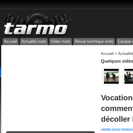
Accueil
Actualité moto
Video moto
Revue technique moto
Casque 
Accueil
>
Actualit
Quelques vidéos
Vocation
comment 
décoller
yamaha
circuit
motocro