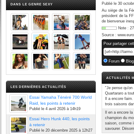
Publié le
30 octob
DANS LE GENRE SEXY
Au siège de la Fé
président de la F
de bienvenue inespé
Note :
27
Source :
www.euros
Pour partager cet
Forum
Blog
ACTUALITÉS M
LES DERNIÈRES ACTUALITÉS
"Je pense qu'on 
Quartararo a tou
Essai Yamaha Ténéré 700 World
Il a encore faim
Raid, les points à retenir
trois saisons dans
Publié le
4 avril 2026 à 14h19
Il en a encore l
champion du mon
Essai Hero Hunk 440, les points
saison, comme il 
à retenir
savourer. Désorm
Publié le
20 décembre 2025 à 12h27