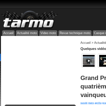
Accueil
Actualité moto
Video moto
Revue technique moto
Casque 
Accueil
>
Actualit
Quelques vidéos
Grand Pr
quatrièm
vainque
suzuki
mans
aprilia
gra