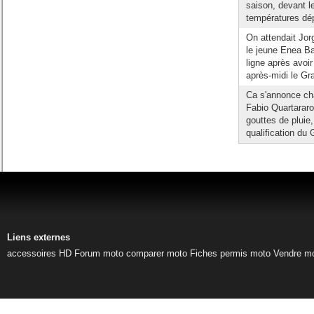
saison, devant l
températures dép
On attendait Jor
le jeune Enea Ba
ligne après avoir
après-midi le Gra
Ca s'annonce cha
Fabio Quartararo
gouttes de pluie
qualification du 
Liens externes
accessoires HD
Forum moto
comparer moto
Fiches permis moto
Vendre m