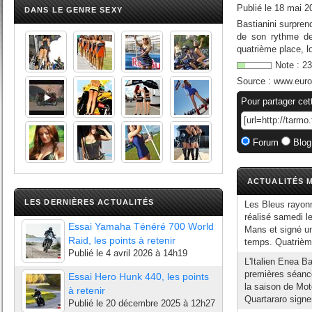
Publié le
18 mai 2
DANS LE GENRE SEXY
Bastianini surpren
de son rythme de
quatrième place, lo
Note :
23
Source :
www.euros
Pour partager cet
Forum
Blog
ACTUALITÉS M
LES DERNIÈRES ACTUALITÉS
Les Bleus rayon
réalisé samedi l
Essai Yamaha Ténéré 700 World
Mans et signé un
Raid, les points à retenir
temps. Quatrième
Publié le
4 avril 2026 à 14h19
L'Italien Enea Ba
premières séanc
Essai Hero Hunk 440, les points
la saison de Mot
à retenir
Quartararo signen
Publié le
20 décembre 2025 à 12h27