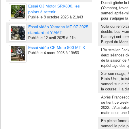
Ducati gâche la 
Essai QJ Motor SRK800, les
(Yamaha), favori
points à retenir
samedi après-mid
Publié le
8 octobre 2025 à 21h43
pour s'adjuger la
Voilà qui renforc
Essai vidéo Yamaha MT 07 2025
doublé. Les Fra
standard et Y AMT
Factory) ont ter
Publié le
12 avril 2025 à 21h
Bugatti du Mans 
Essai vidéo CF Moto 800 MT X
L'Australien Jac
Publié le
4 mars 2025 à 19h53
deux séances d'e
de la saison de 
repêchage des qu
Sur son nuage, M
Etats-Unis, tro
samedi sur le cir
la course: il a d'
Après Francesco 
se tient ce wee
2022. L'Australi
matin sous une fi
En pleine forme 
samedi la pole 