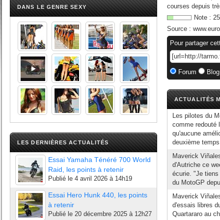
courses depuis trè
DANS LE GENRE SEXY
Note :
25
Source :
www.euros
Pour partager cet
Forum
Blog
ACTUALITÉS M
Les pilotes du 
comme redouté le
qu'aucune amélio
deuxième temps 
LES DERNIÈRES ACTUALITÉS
Maverick Viñales
Essai Yamaha Ténéré 700 World
d'Autriche ce we
Raid, les points à retenir
écurie. "Je tien
Publié le
4 avril 2026 à 14h19
du MotoGP depuis
Essai Hero Hunk 440, les points
Maverick Viñale
à retenir
d'essais libres 
Publié le
20 décembre 2025 à 12h27
Quartararo au ch