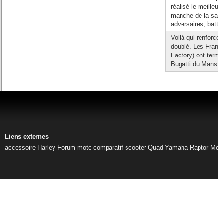
réalisé le meille
manche de la sais
adversaires, batt
Voilà qui renforc
doublé. Les Fra
Factory) ont ter
Bugatti du Mans 
Liens externes
accessoire Harley
Forum moto
comparatif scooter
Quad Yamaha Raptor
Mo