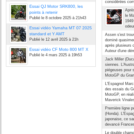
considérées comm
Essai QJ Motor SRK800, les
Après
points à retenir
le Ma
Publié le
8 octobre 2025 à 21h43
1949 
odeur
Essai vidéo Yamaha MT 07 2025
standard et Y AMT
Assen s'est tro
Publié le
12 avril 2025 à 21h
dominé quasiment
après plusieurs 
Essai vidéo CF Moto 800 MT X
Auteur d'une démo
Publié le
4 mars 2025 à 19h53
Jack Miller (Duc
siennes. L'Aust
piégeuses pour s
MotoGP du Grand 
L'Espagnol Marc 
des essais du G
MotoGP, en réali
Maverick Vinale
Première ligne p
(Honda). L'Espag
japonaise, ce sa
devancé Francesc
Le double champ