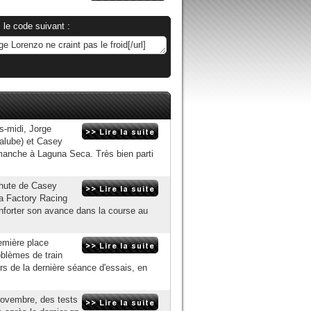
 le code suivant :
s-midi, Jorge
lube) et Casey
manche à Laguna Seca. Très bien parti
 chute de Casey
 Factory Racing
nforter son avance dans la course au
remière place
oblèmes de train
ors de la dernière séance d'essais, en
 novembre, des tests