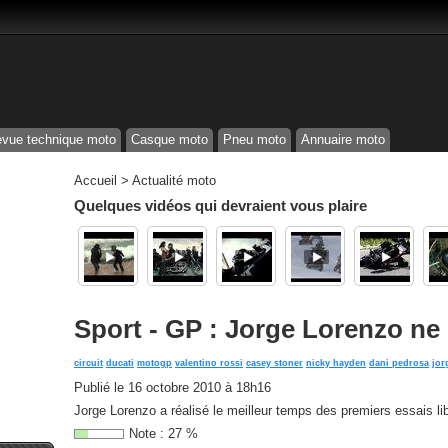
vue technique moto
Casque moto
Pneu moto
Annuaire moto
Accueil
>
Actualité moto
Quelques vidéos qui devraient vous plaire
Sport - GP : Jorge Lorenzo ne c
circuit
ducati
motogp
valentino rossi
casey stoner
nicky hayden
dani pedrosa
jor
Publié le
16 octobre 2010 à 18h16
Jorge Lorenzo a réalisé le meilleur temps des premiers essais libr
Note :
27
%