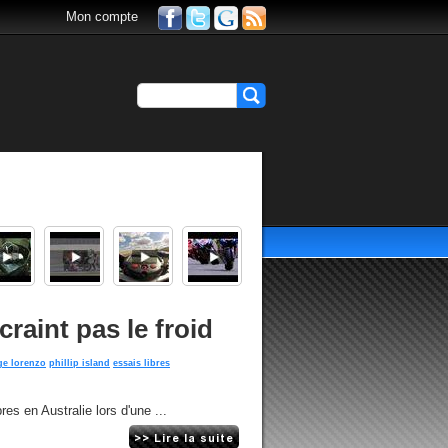
Mon compte
raint pas le froid
ge lorenzo
phillip island
essais libres
es en Australie lors d'une ...