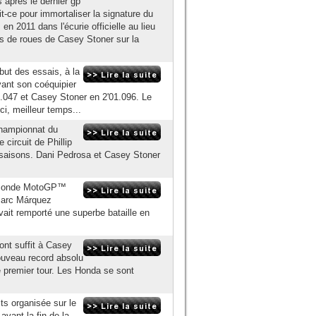
s après le dernier gp
t-ce pour immortaliser la signature du
en 2011 dans l'écurie officielle au lieu
rs de roues de Casey Stoner sur la
but des essais, à la
vant son coéquipier
.047 et Casey Stoner en 2'01.096. Le
i, meilleur temps...
Championnat du
circuit de Phillip
s saisons. Dani Pedrosa et Casey Stoner
u Monde MotoGP™
 Marc Márquez
avait remporté une superbe bataille en
nt suffit à Casey
nouveau record absolu
 le premier tour. Les Honda se sont
sts organisée sur le
vant la fin de la