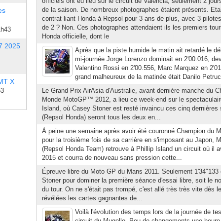
officiels ont eu lieu sur le circuit de Valencia, seulement 2 jour
de la saison. De nombreux photographes étaient présents. Etai
es
contrat liant Honda à Repsol pour 3 ans de plus, avec 3 pilotes 
de 2 ? Non. Ces photographes attendaient ils les premiers tou
1h43
Honda officielle, dont le
7 2025
Après que la piste humide le matin ait retardé le dé
mi-journée Jorge Lorenzo dominait en 2'00.016, de
Valentino Rossi en 2'00.556, Marc Marquez en 2'01
grand malheureux de la matinée était Danilo Petrucc
 MT X
53
Le Grand Prix AirAsia d'Australie, avant-dernière manche du 
Monde MotoGP™ 2012, a lieu ce week-end sur le spectaculaire 
Island, où Casey Stoner est resté invaincu ces cinq dernière
(Repsol Honda) seront tous les deux en...
À peine une semaine après avoir été couronné Champion d
pour la troisième fois de sa carrière en s'imposant au Japon,
(Repsol Honda Team) retrouve à Phillip Island un circuit où il 
2015 et courra de nouveau sans pression cette...
Épreuve libre du Moto GP du Mans 2011. Seulement 1'34″133 o
Stoner pour dominer la première séance d'essai libre, soit le 
du tour. On ne s'était pas trompé, c'est allé très très vite dès
révélées les cartes gagnantes de...
Voilà l'évolution des temps lors de la journée de te
circuit du Mugello. Peu de changements une heure a