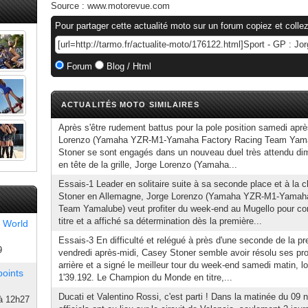
Source :
www.motorevue.com
Pour partager cette actualité moto sur un forum copiez et collez
Forum
Blog / Html
ACTUALITÉS MOTO SIMILAIRES
Après s'être rudement battus pour la pole position samedi aprè
Lorenzo (Yamaha YZR-M1-Yamaha Factory Racing Team Yama
Stoner se sont engagés dans un nouveau duel très attendu di
en tête de la grille, Jorge Lorenzo (Yamaha...
Essais-1 Leader en solitaire suite à sa seconde place et à la
Stoner en Allemagne, Jorge Lorenzo (Yamaha YZR-M1-Yamaha
Team Yamalube) veut profiter du week-end au Mugello pour co
titre et a affiché sa détermination dès la première...
 World
Essais-3 En difficulté et relégué à près d'une seconde de la p
9
vendredi après-midi, Casey Stoner semble avoir résolu ses pr
arrière et a signé le meilleur tour du week-end samedi matin, l
points
1'39.192. Le Champion du Monde en titre,...
Ducati et Valentino Rossi, c'est parti ! Dans la matinée du 09
à 12h27