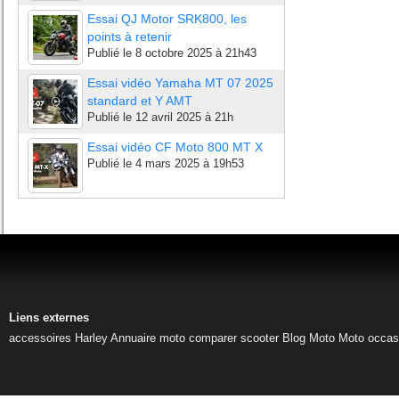
Essai QJ Motor SRK800, les
points à retenir
Publié le
8 octobre 2025 à 21h43
Essai vidéo Yamaha MT 07 2025
standard et Y AMT
Publié le
12 avril 2025 à 21h
Essai vidéo CF Moto 800 MT X
Publié le
4 mars 2025 à 19h53
Liens externes
accessoires Harley
Annuaire moto
comparer scooter
Blog Moto
Moto occas