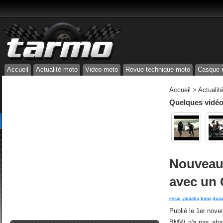
Accueil
Actualité moto
Video moto
Revue technique moto
Casque 
Accueil
>
Actualit
Quelques vidéos
Nouveau
avec un
essai
yamaha
bmw
duca
Publié le
1er nove
BMW n'a pas aband